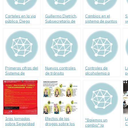
Carteles en la via
Guillermo Dietrich,
Cambios en el
S
pública. Diego
Subsecretario de
sistema de puntos
v
Santilli. (Video)
Transporte del
en las licencias de
e
Gobierno de la
conducir
v
Ciudad habla sobre
Seguridad Vial
Primeras cifras del
Nuevos controles
Controles de
L
Sistema de
de tránsito
alcoholemia a
p
Evaluación
choferes
t
Permanente de
Conductores
1ras Jornadas
Efectos de las
L
"Bajemos un
sobre Seguridad
drogas sobre los
C
cambio" la