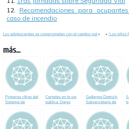
1ras Jornadas sobre Seguridad Vial
Recomendaciones para ocupantes 
caso de incendio
Los adolescentes se comprometen con el cambio vial
»
«
“Los niños 
más...
Primeras cifras del
Carteles en la via
Guillermo Dietrich,
S
Sistema de
pública. Diego
Subsecretario de
t
Evaluación
Santilli. (Video)
Transporte del
C
Permanente de
Gobierno de la
A
Conductores
Ciudad habla sobre
Seguridad Vial