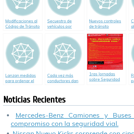
Modificaciones al
Secuestro de
Nuevos controles
C
Código de Tránsito
vehículos por
de tránsito
a
y Transporte de la
exceso de
c
Ciudad de Buenos
velocidad
Aires
1ras Jornadas
Lanzan medidas
Cada vez más
R
sobre Seguridad
para ordenar el
conductores dan
p
Vial
tránsito porteño
positivo por drogas
u
en Capital
c
Noticias Recientes
Mercedes-Benz Camiones y Buses
compromiso con la seguridad vial.
Nissan Nuevo Kicks sorprende con cinco