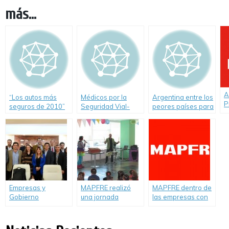
más...
A
“Los autos más
Médicos por la
Argentina entre los
P
seguros de 2010”
Seguridad Vial-
peores países para
M
los más chicos en
el tránsito
Empresas y
MAPFRE realizó
MAPFRE dentro de
Gobierno
una jornada
las empresas con
compartieron
familiar y laboral
mejor
experiencias de
para compartir con
responsabilidad y
RSE y Seguridad
los más chicos
gobierno