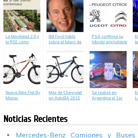
p
2
La Movilidad 2.0 y
Bill Ford habló
PSA confirma su
E
la RSE como
sobre el futuro de
híbrido enchufable
t
camino hacia la
la movilidad.
i
movilidad
i
sustentable
F
M
Nueva Bike Fiat By
Más de Chevrolet
Se realizó en
E
Mopar.
en AutoBA 2015
Argentina el 1er
L
Movilidad Urbana y
Salón
e
Sustentable
Latinoamericano
L
de Vehículos
d
Noticias Recientes
Eléctricos
E
Mercedes-Benz Camiones y Buses