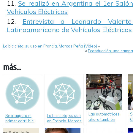
Se realizó en Argentina el 1er Sal
Vehículos Eléctricos
Entrevista a Leonardo Valent
Latinoamericano de Vehículos Eléctricos
La bicicleta, su uso en Francia. Marcos Peña (Video)
»
«
Econducción, una campa
más...
Las automotrices
S
Se inaugura el
La bicicleta, su uso
ahora también
C
primer carril bici
en Francia. Marcos
compiten en la
A
solar
Peña (Video)
venta de bicicletas
S