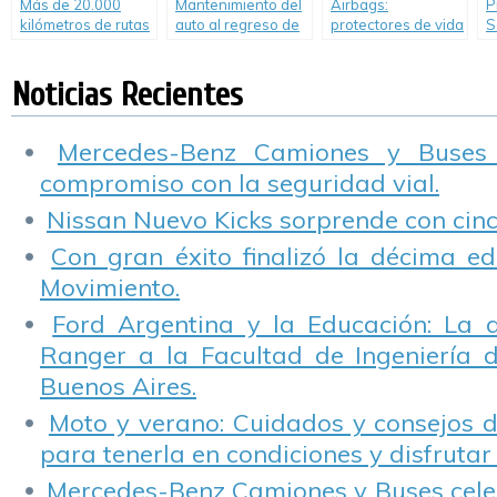
Más de 20.000
Mantenimiento del
Airbags:
P
kilómetros de rutas
auto al regreso de
protectores de vida
S
investigadas
las vacaciones.
c
Consejos de
p
Noticias Recientes
«Abriendo
Caminos Seguros»
Mercedes-Benz Camiones y Buses
compromiso con la seguridad vial.
Nissan Nuevo Kicks sorprende con cinco
Con gran éxito finalizó la décima ed
Movimiento.
Ford Argentina y la Educación: La 
Ranger a la Facultad de Ingeniería 
Buenos Aires.
Moto y verano: Cuidados y consejos d
para tenerla en condiciones y disfrutar 
Mercedes-Benz Camiones y Buses cele