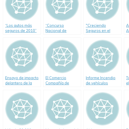
“Los autos más
“Concurso
"Creciendo
A
seguros de 2010”
Nacional de
Seguros en el
A
Educación Vial
Litoral"
A
Creciendo
P
Seguros”,
F
G
d
Ensayo de impacto
El Comercio
Informe Incendio
T
delantero de la
Compañía de
de vehículos
e
pick up
Seguros respalda
Volkswagen
el programa
Amarok Highland
"Conduzcamos
4×4 (con Video)
Mejor"