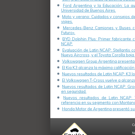
Ford Argentina y la Educación: La a
Universidad de Buenos Aires.
Moto y verano: Cuidados y consejos de 
viajes.
Mercedes-Benz Camiones y Buses cel
Futuro».
BYD Dolphin Plus: Primer fabricante ch
NCAP.
Evaluación de Latin NCAP: Stellantis 
Nuevo Aircross, y el Toyota Corolla baja 
Volkswagen Group Argentina presenta s
El Kia K3 alcanza la máxima calificación
Nuevos resultados de Latin NCAP: K3 log
El Volkswagen T-Cross vuelve a alcanza
Nuevos resultados de Latin NCAP: Groo
en seguridad.
Nuevos resultados de Latin NCAP: 
referencia en su segmento con Montana
Honda Motor de Argentina presentó su 
C
N