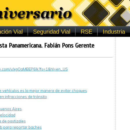
ción Vial
Seguridad Vial
RSE
Industria
ista Panamericana. Fabián Pons Gerente
be.com/v/xgOaMBEP6Ik?fs=1&hl=en_US
e vehículos es la mejor manera de evitar choques
n infracciones de tránsito
Buenos Aires
velocidad
 de pastizales
b para reportar baches