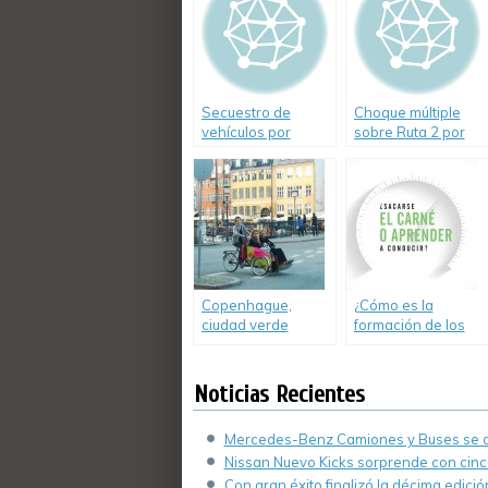
evitar choques
Secuestro de
Choque múltiple
vehículos por
sobre Ruta 2 por
exceso de
quema de
velocidad
pastizales
Copenhague,
¿Cómo es la
ciudad verde
formación de los
europea
jóvenes y cómo
afecta a su
conducción? Video.
Noticias Recientes
Mercedes-Benz Camiones y Buses se de
Nissan Nuevo Kicks sorprende con cinco
Con gran éxito finalizó la décima edici