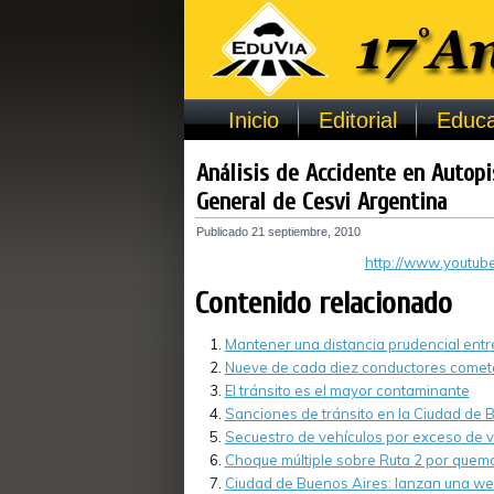
Inicio
Editorial
Educa
Análisis de Accidente en Autop
General de Cesvi Argentina
Publicado
21 septiembre, 2010
http://www.youtu
Contenido relacionado
Mantener una distancia prudencial entr
Nueve de cada diez conductores comete
El tránsito es el mayor contaminante
Sanciones de tránsito en la Ciudad de 
Secuestro de vehículos por exceso de 
Choque múltiple sobre Ruta 2 por quema
Ciudad de Buenos Aires: lanzan una we