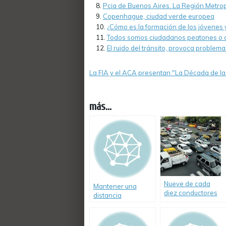
Pcia de Buenos Aires. La Región Metrop
Copenhague, ciudad verde europea
¿Cómo es la formación de los jóvenes 
Todos somos ciudadanos peatones o 
El ruido del tránsito, provoca problema
La FIA y el ACA presentan "La Década de la
más...
Nueve de cada
Mantener una
diez conductores
distancia
cometen
prudencial entre
infracciones de
vehículos es la
tránsito
mejor manera de