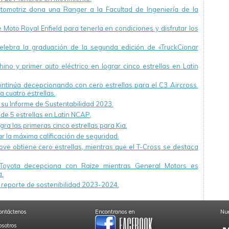
utomotriz dona una Ranger a la Facultad de Ingeniería de la
Moto Royal Enfield para tenerla en condiciones y disfrutar los
ebra la graduación de la segunda edición de «TruckCionar
ino y primer auto eléctrico en lograr cinco estrellas en Latin
continúa decepcionando con cero estrellas para el C3 Aircross.
a cuatro estrellas.
u Informe de Sustentabilidad 2023.
 de 5 estrellas en Latin NCAP.
ra las primeras cinco estrellas para Kia.
r la máxima calificación de seguridad.
ve obtiene cero estrellas, mientras que el T-Cross se destaca
Toyota decepciona con Raize mientras General Motors es
.
reporte de sostenibilidad 2023-2024.
ontáctenos
Encontranos en
Nue
osotros