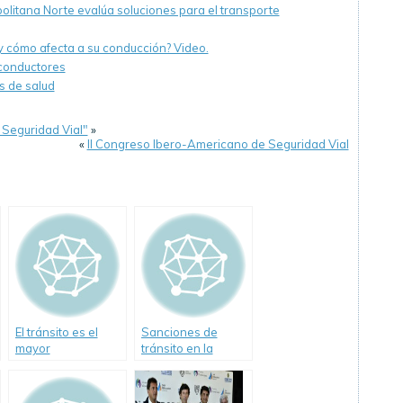
olitana Norte evalúa soluciones para el transporte
y cómo afecta a su conducción? Video.
conductores
s de salud
 Seguridad Vial"
»
«
II Congreso Ibero-Americano de Seguridad Vial
El tránsito es el
Sanciones de
mayor
tránsito en la
contaminante
Ciudad de Buenos
Aires