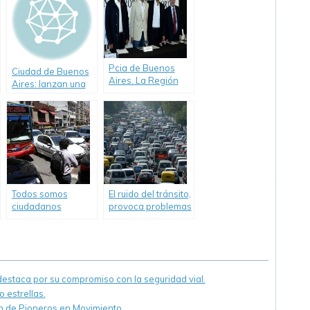
Pcia de Buenos
Ciudad de Buenos
Aires. La Región
Aires: lanzan una
Metropolitana
web para reportar
Norte evalúa
baches
soluciones para el
transporte
Todos somos
El ruido del tránsito,
ciudadanos
provoca problemas
peatones o
de salud
conductores
staca por su compromiso con la seguridad vial.
 estrellas.
ón de Pioneros en Movimiento.