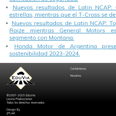
Nuevos resultados de Latin NCAP: 
estrellas, mientras que el T-Cross se d
Nuevos resultados de Latin NCAP: T
Raize mientras General Motors e
segmento con Montana.
Honda Motor de Argentina prese
sostenibilidad 2023-2024.
Contáctenos
Nosotros
©2007-2015 EduVia
Losino Producciones
Todos los derechos reservados.
Design By
JPLnet