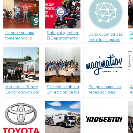
Honda continúa
Safety Argentina:
T
Ocho automotrices
fomentando la
El Departamento
c
entre las mejores
educación de las
de Seguridad Vial
e
empresas de 2013
futuras
de Honda lanza su
a
generaciones
página web
Mercedes-Benz y
Se llevó a cabo la
Peugeot suma las
A
Colcar apoyan a la
14ª edición de los
redes sociales
é
Biblioteca Popular
Premios Fiat a la
para conectar sus
d
de Virrey del Pino.
Educación.
concesionarios
d
con las escuelas
y
técnicas