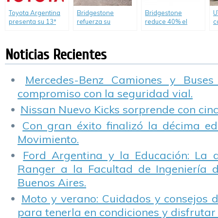
Toyota Argentina
Bridgestone
Bridgestone
U
presenta su 13ª
refuerza su
reduce 40% el
c
«Toyota Expedition
compromiso por la
consumo de agua
p
4X4, curso de
educación en el
en su planta de
d
conducción segura
país
Llavallol
l
Noticias Recientes
para clientes.
l
Mercedes-Benz Camiones y Buses
compromiso con la seguridad vial.
Nissan Nuevo Kicks sorprende con cinco
Con gran éxito finalizó la décima ed
Movimiento.
Ford Argentina y la Educación: La 
Ranger a la Facultad de Ingeniería 
Buenos Aires.
Moto y verano: Cuidados y consejos d
para tenerla en condiciones y disfrutar 