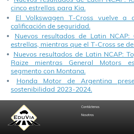
cinco estrellas para Kia.
El Volkswagen T-Cross vuelve a 
calificación de seguridad.
Nuevos resultados de Latin NCAP: 
estrellas, mientras que el T-Cross se d
Nuevos resultados de Latin NCAP: T
Raize mientras General Motors e
segmento con Montana.
Honda Motor de Argentina prese
sostenibilidad 2023-2024.
Contáctenos
Nosotros