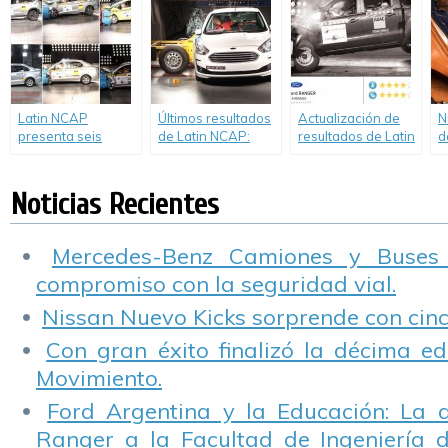
Suran/Fox.
estrellas, mientras
estrellas mientras
c
que Yaris consigue
que New Duster
R
cuatro.
renueva las cuatro
m
estrellas.
y
r
e
Latin NCAP
Últimos resultados
Actualización de
N
presenta seis
de Latin NCAP:
resultados de Latin
d
nuevos resultados
Hyundai Accent
NCAP: Mejoras en
S
de pruebas de
obtiene cero
Ranger y en el
R
choque.
estrellas en
Nuevo Aveo,
p
Noticias Recientes
adultos, mientras
mientras que
L
que Ford Ka mejora
Mitsubishi
en impacto lateral.
decepciona con
Mercedes-Benz Camiones y Buses
reducción de
compromiso con la seguridad vial.
estrellas.
Nissan Nuevo Kicks sorprende con cinco
Con gran éxito finalizó la décima ed
Movimiento.
Ford Argentina y la Educación: La 
Ranger a la Facultad de Ingeniería 