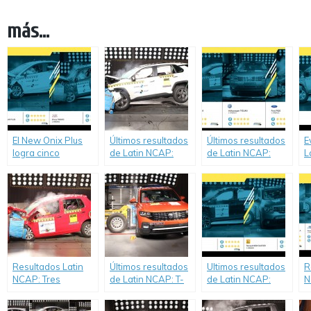
más...
El New Onix Plus
Últimos resultados
Últimos resultados
E
logra cinco
de Latin NCAP:
de Latin NCAP:
L
estrellas para
Toyota RAV4
Volkswagen Tiguan
C
ocupantes adultos
deslumbra con
y Jetta (Vento para
O
y niños. Tiggo3
cinco estrellas,
Argentina)
l
decepciona con
mientras que
obtienen cinco
S
resultado de cero
Renault Kangoo
estrellas, mientras
m
estrellas..
obtiene resultado
que Figo alcanza
M
débil de tres
cuatro.
d
estrellas.
c
Resultados Latin
Últimos resultados
Ultimos resultados
R
NCAP: Tres
de Latin NCAP: T-
de Latin NCAP:
N
estrellas para
Cross impacta el
Seat completa su
a
Volkswagen
mercado con cinco
flota de cinco
t