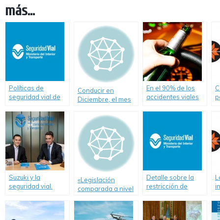
más...
Políticas de
En el 90% de los
C
Conducir en
seguridad vial de
accidentes viales
p
Diciembre, el mes
Argentina lograron
de Misiones tuvo
I
más peligroso del
salvar más de 8 mil
incidencia el
s
año
vidas en el tránsito
alcohol
«
y son reconocidas
c
en la FIT
v
Suzuki y la
Detalle sobre la
L
«Legislación
seguridad vial.
restricción de
i
comparada a nivel
camiones por el
D
mundial» sobre
inicio de las
M
alcoholemia,
vacaciones de
drogadicción y