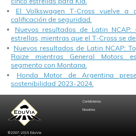
cinco estrellas para Kia.
El Volkswagen T-Cross vuelve a 
calificación de seguridad.
Nuevos resultados de Latin NCAP: 
estrellas, mientras que el T-Cross se d
Nuevos resultados de Latin NCAP: T
Raize mientras General Motors e
segmento con Montana.
Honda Motor de Argentina prese
sostenibilidad 2023-2024.
Contáctenos
Nosotros
©2007-2015 EduVia