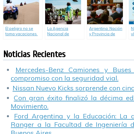
invierno en
licencias de
Argentina
conducir a jóvenes
y adolescentes
El peligro no se
La Agencia
Argentina: Nación
N
toma vacaciones.
Nacional de
y Provincia de
v
Informe de CESVI
Seguridad Vial
Buenos Aires
s
sobre el uso de
(ANSV) capacita a
trabajan para
t
Cuatriciclos.
los agentes de
mejorar la
n
Noticias Recientes
tránsito.
seguridad vial
Mercedes-Benz Camiones y Buses
compromiso con la seguridad vial.
Nissan Nuevo Kicks sorprende con cinco
Con gran éxito finalizó la décima ed
Movimiento.
Ford Argentina y la Educación: La 
Ranger a la Facultad de Ingeniería 
Buenos Aires.