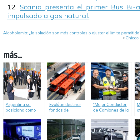
Scania presenta el primer Bus Bi-
impulsado a gas natural.
Alcoholemia: ¿la solución son más controles o ajustar el límite permitido
«
Chicco 
más...
Argentina se
Evalúan destinar
“Mejor Conductor
M
posiciona como
fondos de
de Camiones de la
o
modelo mundial en
cooperación para
Argentina 2014″:
2
capacitación de
apoyar transporte
Rosario tiene al
choferes
sostenible
primer finalista.