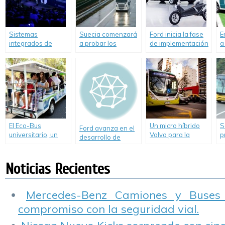
Sistemas
Suecia comenzará
Ford inicia la fase
E
integrados de
a probar los
de implementación
a
transporte: La
primeros camiones
de su Plan de
e
visión de Ford para
eléctricos Scania
Movilidad
el Futuro de la
Inteligente.
Movilidad.
El Eco-Bus
Un micro híbrido
S
Ford avanza en el
universitario, un
Volvo para la
p
desarrollo de
invento argentino,
Ciudad de Buenos
a
proyectos de
ya circula en La
Aires
m
movilidad en Asia
Plata
g
Noticias Recientes
Pacífico.
Mercedes-Benz Camiones y Buses
compromiso con la seguridad vial.