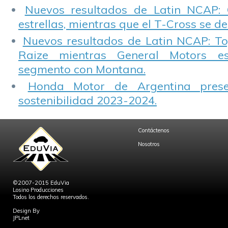
Nuevos resultados de Latin NCAP: 
estrellas, mientras que el T-Cross se d
Nuevos resultados de Latin NCAP: T
Raize mientras General Motors e
segmento con Montana.
Honda Motor de Argentina prese
sostenibilidad 2023-2024.
Contáctenos
Nosotros
©2007-2015 EduVia
Losino Producciones
Todos los derechos reservados.
Design By
JPLnet