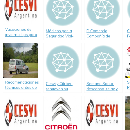
Vacaciones de
Médicos por la
El Comercio
C
invierno: tips para
Seguridad Vial-
Compañía de
F
viajar seguros
Seguros respalda
el programa
"Conduzcamos
Mejor"
Recomendaciones
S
Cesvi y Citröen
Semana Santa:
técnicas antes de
P
renuevan su
descanso, relax y
salir a la ruta
O
compromiso con la
prevencvión
e
prevención vial
R