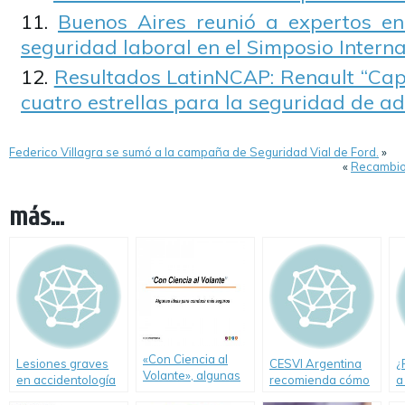
Buenos Aires reunió a expertos en
seguridad laboral en el Simposio Intern
Resultados LatinNCAP: Renault “Capt
cuatro estrellas para la seguridad de ad
Federico Villagra se sumó a la campaña de Seguridad Vial de Ford.
»
«
Recambio 
más...
«Con Ciencia al
Lesiones graves
CESVI Argentina
¿
Volante», algunas
en accidentología
recomienda cómo
a
ideas para
vial
conducir con
o