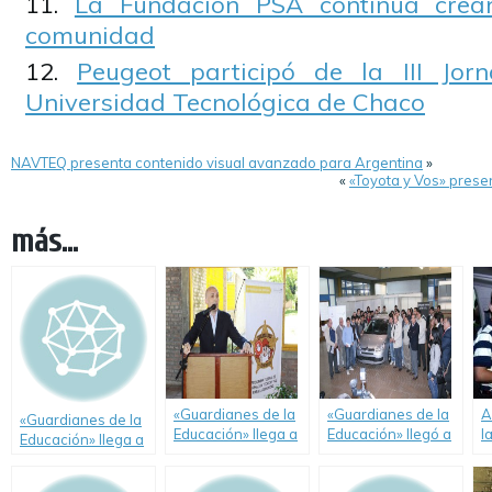
La Fundación PSA continúa crea
comunidad
Peugeot participó de la III Jo
Universidad Tecnológica de Chaco
NAVTEQ presenta contenido visual avanzado para Argentina
»
«
«Toyota y Vos» prese
más...
«Guardianes de la
«Guardianes de la
A
«Guardianes de la
Educación» llega a
Educación» llegó a
l
Educación» llega a
Paraná de la mano
Tucumán y donó un
d
La Plata de la
de Citroën y su
C4 a la Facultad de
d
mano de Citroën y