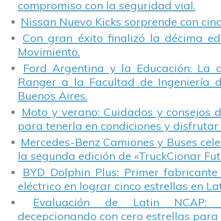
compromiso con la seguridad vial.
de Citroën y su
concesionario
Nissan Nuevo Kicks sorprende con cinco
Ci’Dane.
Con gran éxito finalizó la décima ed
Movimiento.
Ford Argentina y la Educación: La 
Ranger a la Facultad de Ingeniería 
Buenos Aires.
Moto y verano: Cuidados y consejos d
para tenerla en condiciones y disfrutar 
Mercedes-Benz Camiones y Buses cele
la segunda edición de «TruckCionar Fut
BYD Dolphin Plus: Primer fabricante
eléctrico en lograr cinco estrellas en L
Evaluación de Latin NCAP: St
decepcionando con cero estrellas para 