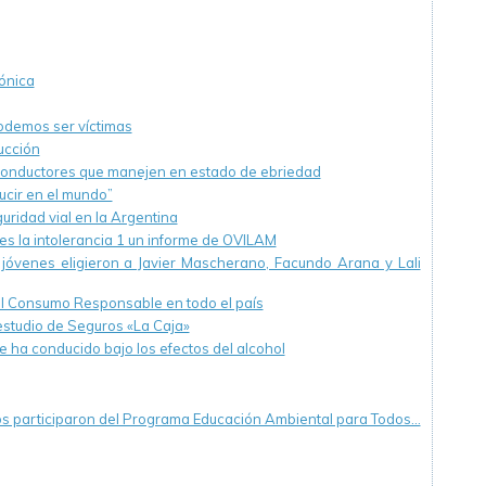
ónica
podemos ser víctimas
ucción
 conductores que manejen en estado de ebriedad
ucir en el mundo”
uridad vial en la Argentina
es la intolerancia 1 un informe de OVILAM
jóvenes eligieron a Javier Mascherano, Facundo Arana y Lali
l Consumo Responsable en todo el país
n estudio de Seguros «La Caja»
 ha conducido bajo los efectos del alcohol
cos participaron del Programa Educación Ambiental para Todos…