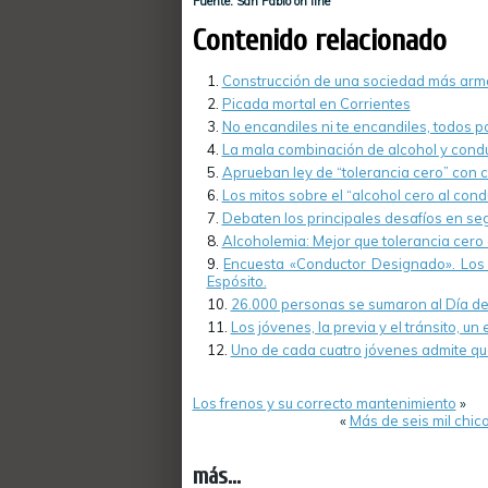
Fuente: San Pablo on line
Contenido relacionado
Construcción de una sociedad más arm
Picada mortal en Corrientes
No encandiles ni te encandiles, todos 
La mala combinación de alcohol y cond
Aprueban ley de “tolerancia cero” con
Los mitos sobre el “alcohol cero al cond
Debaten los principales desafíos en seg
Alcoholemia: Mejor que tolerancia cero 
Encuesta «Conductor Designado». Los 
Espósito.
26.000 personas se sumaron al Día de
Los jóvenes, la previa y el tránsito, u
Uno de cada cuatro jóvenes admite que
Los frenos y su correcto mantenimiento
»
«
Más de seis mil chi
más...