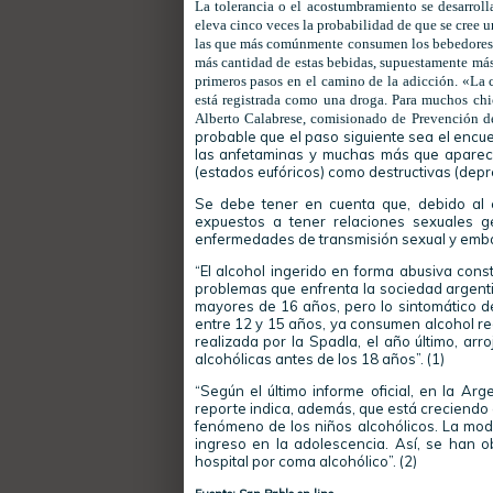
La tolerancia o el acostumbramiento se desarrol
eleva cinco veces la probabilidad de que se cree 
las que más comúnmente consumen los bebedores j
más cantidad de estas bebidas, supuestamente más 
primeros pasos en el camino de la adicción. «La c
está registrada como una droga. Para muchos chic
Alberto Calabrese, comisionado de Prevención de 
probable que el paso siguiente sea el encue
las anfetaminas y muchas más que aparec
(estados eufóricos) como destructivas (depr
Se debe tener en cuenta que, debido al e
expuestos a tener relaciones sexuales g
enfermedades de transmisión sexual y emb
“El alcohol ingerido en forma abusiva con
problemas que enfrenta la sociedad argenti
mayores de 16 años, pero lo sintomático d
entre 12 y 15 años, ya consumen alcohol re
realizada por la Spadla, el año último, a
alcohólicas antes de los 18 años”. (1)
“Según el último informe oficial, en la Ar
reporte indica, además, que está creciendo 
fenómeno de los niños alcohólicos. La moda
ingreso en la adolescencia. Así, se han
hospital por coma alcohólico”. (2)