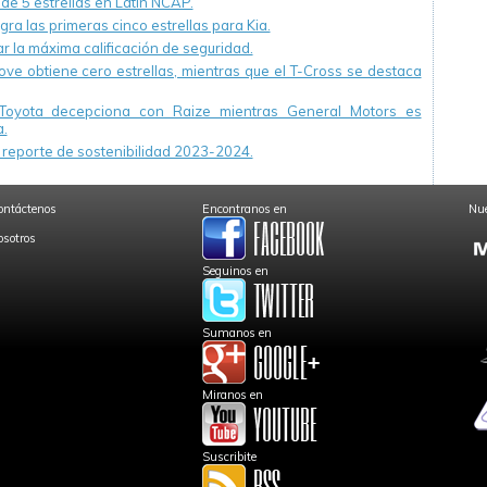
 de 5 estrellas en Latin NCAP.
ra las primeras cinco estrellas para Kia.
r la máxima calificación de seguridad.
ve obtiene cero estrellas, mientras que el T-Cross se destaca
Toyota decepciona con Raize mientras General Motors es
.
reporte de sostenibilidad 2023-2024.
ontáctenos
Encontranos en
Nue
osotros
Seguinos en
Sumanos en
Miranos en
Suscribite