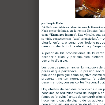
por Joaquín Rocha
Psicólogo especialista en Educación para la Comunicaci
Nada mejor definida, en la revista Noticias (edito
como
“Enemigos íntimos”.
Este vínculo, que, par
A med
su vida, consecuencias “casi” anunciadas.
alegría, euforia, el sentir que “todo lo pu
demanda de alcohol desde el trago “ingenuo
A pesar de las prohibiciones de la venta
acceder a ellas, y, por supuesto, siempre
aumenta día a día.
Las causas pueden incluir la imitación de 
pares al que pertenece), la presión socia
publicidad persigue como objetivo estimula
presentan, no tan ingenuamente, “el sabor 
desenfrenada, con sus cortos “Reconciliació
Hay ofertas de bebidas alcohólicas a un p
consumo se realizaba fuera del hogar o en 
famosas “previas”, antes de concurrir a las
hacen en la casa de alguno de los adolecen
convertido en una especie de ritual y ha