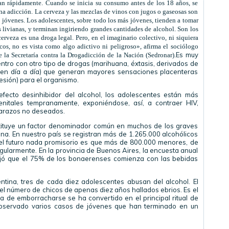
lan rápidamente. Cuando se inicia su consumo antes de los 18 años, se
una adicción. La cerveza y las mezclas de vinos con jugos o gaseosas son
óvenes. Los adolescentes, sobre todo los más jóvenes, tienden a tomar
livianas, y terminan ingiriendo grandes cantidades de alcohol. Son los
erveza es una droga legal. Pero, en el imaginario colectivo, ni siquiera
os, no es vista como algo adictivo ni peligroso», afirma el sociólogo
Es muy
la Secretaría contra la Drogadicción de la Nación (Sedronar).
ntro con otro tipo de drogas (marihuana, éxtasis, derivados de
en día a día) que generan mayores sensaciones placenteras
esión) para el organismo.
fecto desinhibidor del alcohol, los adolescentes están más
enitales tempranamente, exponiéndose, así, a contraer HIV,
arazos no deseados.
stituye un factor denominador común en muchos de los graves
na. En nuestro país se registran más de 1.265.000 alcohólicos
el futuro nada promisorio es que más de 800.000 menores, de
gularmente. En la provincia de Buenos Aires, la encuesta anual
rrojó que el 75% de los bonaerenses comienza con las bebidas
gentina, tres de cada diez adolescentes abusan del alcohol. El
el número de chicos de apenas diez años hallados ebrios. Es el
 de emborracharse se ha convertido en el principal ritual de
 observado varios casos de jóvenes que han terminado en un