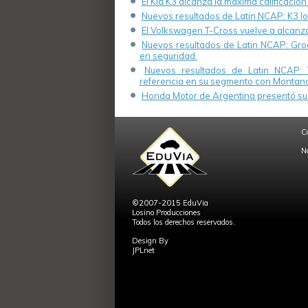
El Kia K3 alcanza la máxima calificación
Nuevos resultados de Latin NCAP: K3 log
El Volkswagen T-Cross vuelve a alcanza
Nuevos resultados de Latin NCAP: Groo
en seguridad.
Nuevos resultados de Latin NCAP: 
referencia en su segmento con Montana
Honda Motor de Argentina presentó su 
C
N
©2007-2015 EduVia
Losino Producciones
Todos los derechos reservados.
Design By
JPLnet