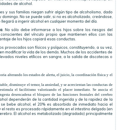
dades de alcohol.
s y sus familias niegan sufrir algún tipo de alcoholismo, dado
 domingo. No se puede salir, si no es alcoholizado, creándose,
 llegará a ingerir alcohol en cualquier momento del día.
va
. No sólo debe informarse a los hijos sobre los riesgos del
conscientes del vínculo propio que mantienen ellos con las
entaje de los hijos copiará esas conductas.
 provocados son físicos y psíquicos, constituyendo, a su vez,
en modificar la vida de los demás. Muchos de los accidentes de
evados niveles etílicos en sangre, a la salida de discotecas o
oria alterando los estados de alerta, el juicio, la coordinación física y el
able, disminuye el temor, la ansiedad, y se acrecientan las conductas de
 estimula el facilitismo valorizando el placer inmediato. Se asocia el
ingesta desencadena el bloqueo de las funciones frontales del cerebro
cohol dependerán de la cantidad ingerida y de la rapidez de la
o se bebe alcohol, el 20% es absorbido de inmediato hacia el
y el resto es procesado rápidamente en el intestino delgado (en
cerebro. El alcohol es metabolizado (degradado) principalmente