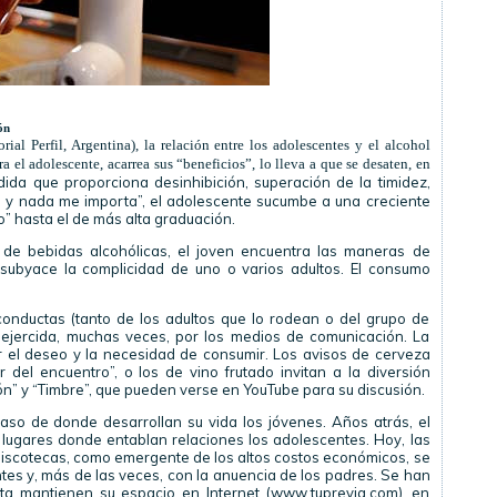
ón
rial Perfil, Argentina), la relación entre los adolescentes y el alcohol
a el adolescente, acarrea sus “beneficios”, lo lleva a que se desaten, en
ida que proporciona desinhibición, superación de la timidez,
edo y nada me importa”, el adolescente sucumbe a una creciente
” hasta el de más alta graduación.
 de bebidas alcohólicas, el joven encuentra las maneras de
 subyace la complicidad de uno o varios adultos. El consumo
conductas (tanto de los adultos que lo rodean o del grupo de
l ejercida, muchas veces, por los medios de comunicación. La
r el deseo y la necesidad de consumir. Los avisos de cerveza
del encuentro”, o los de vino frutado invitan a la diversión
n” y “Timbre”, que pueden verse en YouTube para su discusión.
aso de donde desarrollan su vida los jóvenes. Años atrás, el
lugares donde entablan relaciones los adolescentes. Hoy, las
 discotecas, como emergente de los altos costos económicos, se
tes y, más de las veces, con la anuencia de los padres. Se han
sta mantienen su espacio en Internet (www.tuprevia.com), en