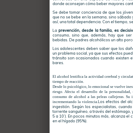
donde aconsejan cómo beber mayores canti
Se debe tomar conciencia de que los jóvene
que no se bebe en la semana, sino sábado y
así, una total dependencia. Con el tiempo, se
La
prevención, desde la familia, es decisi
consumo, sino que, además, hay que ser 
bebidas. De padres alcohólicos un alto porc
Los adolescentes deben saber que los daños
un problema social, ya que sus efectos pued
tránsito son ocasionados cuando existen el
bares.
El alcohol lentifica la actividad cerebral y circulat
tiempo de reacción.
Desde lo psicológico, lo emocional se vuelve inest
riesgo. Afecta el desarrollo de la personalidad,
consumo de alcohol a las peleas callejeras. Su 
Los efectos del al
incrementando la violencia.
ingestión. Según los especialistas, cuand
torrente sanguíneo, a través del estómago, 
5 a 10’). En pocos minutos más, alcanza el 
en el hígado (95%).