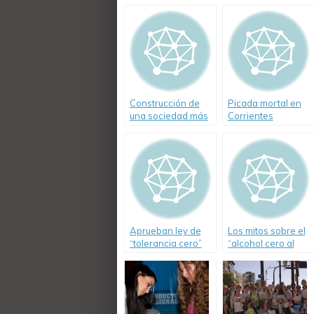
Construcción de
Picada mortal en
una sociedad más
Corrientes
armónica
Aprueban ley de
Los mitos sobre el
“tolerancia cero”
“alcohol cero al
con conductores
conducir en el
que manejen en
mundo”
estado de
ebriedad