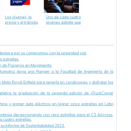
Los jóvenes, la
Uno de cada cuatro
previa y el tránsito,
jóvenes admite que
un estudio de
ha conducido bajo
Seguros «La Caja»
los efectos del
alcohol
staca por su compromiso con la seguridad vial.
 estrellas.
ón de Pioneros en Movimiento.
utomotriz dona una Ranger a la Facultad de Ingeniería de la
Moto Royal Enfield para tenerla en condiciones y disfrutar los
ebra la graduación de la segunda edición de «TruckCionar
ino y primer auto eléctrico en lograr cinco estrellas en Latin
continúa decepcionando con cero estrellas para el C3 Aircross.
a cuatro estrellas.
u Informe de Sustentabilidad 2023.