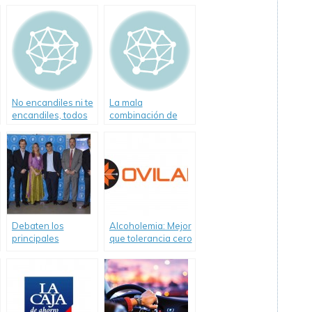
No encandiles ni te
La mala
encandiles, todos
combinación de
podemos ser
alcohol y
víctimas
conducción
Debaten los
Alcoholemia: Mejor
principales
que tolerancia cero
desafíos en
es la intolerancia 1
seguridad vial en la
un informe de
Argentina
OVILAM