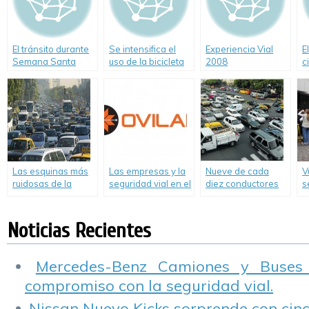
El tránsito durante
Se intensifica el
Experiencia Vial
E
Semana Santa
uso de la bicicleta
2008
c
en Europa (Video)
Las esquinas más
Las empresas y la
Nueve de cada
V
ruidosas de la
seguridad vial en el
diez conductores
s
Ciudad de Buenos
mundo. Un informe
cometen
C
Aires
de OVILAM
infracciones de
tránsito
Noticias Recientes
Mercedes-Benz Camiones y Buses
compromiso con la seguridad vial.
Nissan Nuevo Kicks sorprende con cinco