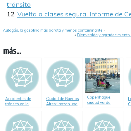
tránsito
Vuelta a clases segura. Informe de C
Autogás, la gasolina más barata y menos contaminante
»
«
Bienvenida y agradecimiento 
más...
Copenhague,
Accidentes de
Ciudad de Buenos
L
ciudad verde
tránsito en la
Aires: lanzan una
C
europea
Ciudad de Buenos
web para reportar
A
Aires
baches
d
i
t