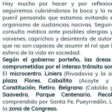
Hay mucho por hacer y por reflexion
seguiremos cubriéndonos la boca y la na
pueril pensando que estamos evitando e
organismo de sustancias nocivas. Segui
consulta médica ante posibles alergias 
vaivenes, caprichos y
desinterés
de autor
que no son capaces de asumir el rol que 
esfera de la vida en sociedad.
Según el gobierno porteño, las área
comprometidas
por el intenso tránsito son
El
microcentro
,
Liniers
(
Rivadavia
y la a
plaza Flores
,
Caballito
(
Acoyte
Constitución
,
Retiro
,
Belgrano
(Cabildo 
Saavedra
,
Parque Centenario
,
Recol
comprendido por Santa Fe,
Pueyrredón
, 
la
zona de Congreso.