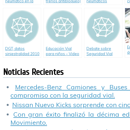
neumático en la
frenos antibloqueo)
neumáticos
c
carretera paso a
paso
E
DGT, datos
Educación Vial
Debate sobre
d
siniestralidad 2010
para niños – Video
Seguridad Vial
m
«El peatón urbano»
entre Autotécnica
a
TV y Fabián Pons
s
Noticias Recientes
de Cesvi Argentina
q
p
Mercedes-Benz Camiones y Buses
compromiso con la seguridad vial.
Nissan Nuevo Kicks sorprende con cinco
Con gran éxito finalizó la décima ed
Movimiento.