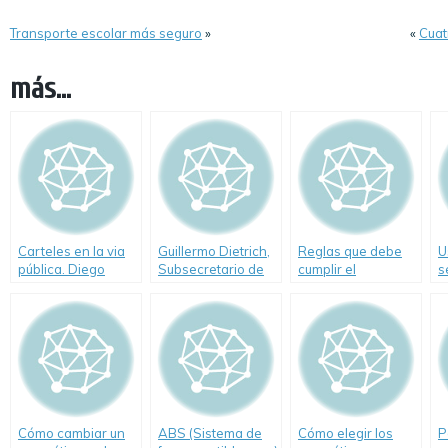
Transporte escolar más seguro
»
«
Cuat
más...
Carteles en la via
Guillermo Dietrich,
Reglas que debe
U
pública. Diego
Subsecretario de
cumplir el
s
Santilli. (Video)
Transporte del
transporte de
Gobierno de la
carga y pasajeros
Ciudad habla sobre
Seguridad Vial
Cómo cambiar un
ABS (Sistema de
Cómo elegir los
P