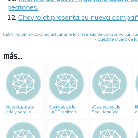
peatones.
Chevrolet presenta su nueva campa
CESVI recomienda cómo actuar ante la presencia de cenizas volcánica
«
Quedate afuera de la 
más...
Valores para la
Alumnas de la
2º Concurso de
E
vida y para la
UADE realizan
Seguridad Vial
e
conducción
investigación y
Peugeot.
C
propuesta sobre
Educación Vial