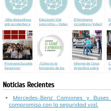
¿Más dispositivos
Educación Vial
El fenómeno
E
anti accidentes o
para niños – Video
circulatorio (Video)
«
mayor cuidado de
«El peatón urbano»
e
la vida?
t
m
a
Programa Escuela
¿Cómo es la
Informe de Cesvi
C
Segura en
formación de los
Argentina sobre
s
Chascomús
jóvenes y cómo
comportamiento
#
capacitando
afecta a su
de los peatones.
docentes
conducción? Video.
Noticias Recientes
Mercedes-Benz Camiones y Buses
compromiso con la seguridad vial.