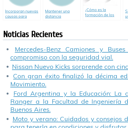
¿Cómo es la
Incorporan nuevas
Mantener una
S
formación de los
causas para
distancia
u
jóvenes y cómo
retener licencias
prudencial entre
e
afecta a su
de conducir
vehículos es la
conducción? Video.
Noticias Recientes
mejor manera de
evitar choques
Mercedes-Benz Camiones y Buses
compromiso con la seguridad vial.
Nissan Nuevo Kicks sorprende con cinco
Con gran éxito finalizó la décima ed
Movimiento.
Ford Argentina y la Educación: La 
Ranger a la Facultad de Ingeniería 
Buenos Aires.
Moto y verano: Cuidados y consejos d
para tenerla en condiciones y disfrutar 