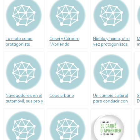
La moto como
Cesvi y Citroën:
Niebla y humo, otra
M
protagonista
"Abriendo
vez protagonistas
m
Caminos Seguros"
de un fatal
i
accidente
l
c
Navegadores en el
Caos urbano
Un cambio cultural
S
automóvil, sus pro y
para conducir con
E
sus contra
más cuidado
P
C