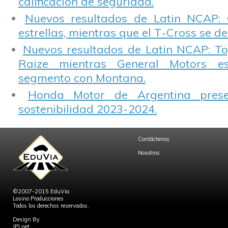
calificación de seguridad.
Nuevos resultados de Latin NCAP: 
estrellas, mientras que el T-Cross se d
Nuevos resultados de Latin NCAP: T
Raize mientras General Motors e
segmento con Montana.
Honda Motor de Argentina prese
sostenibilidad 2023-2024.
Contáctenos
Nosotros
©2007-2015 EduVia
Losino Producciones
Todos los derechos reservados.
Design By
JPLnet