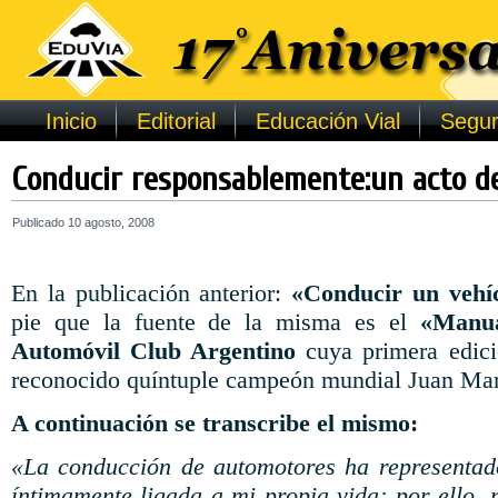
Inicio
Editorial
Educación Vial
Segur
Conducir responsablemente:un acto de 
Publicado
10 agosto, 2008
En la publicación anterior:
«Conducir un vehí
pie que la fuente de la misma es el
«Manua
Automóvil Club Argentino
cuya primera edici
reconocido quíntuple campeón mundial Juan Man
A continuación se transcribe el mismo:
«La conducción de automotores ha representad
íntimamente ligada a mi propia vida; por ello, 