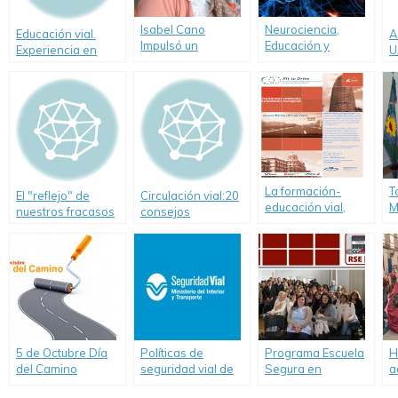
Isabel Cano
Neurociencia,
Educación vial.
A
Impulsó un
Educación y
Experiencia en
U
proyecto inédito de
Seguridad Vial
escuelas de
i
educación vial en
Tucumán
p
la escuela
E
La formación-
T
El "reflejo" de
Circulación vial:20
educación vial,
M
nuestros fracasos
consejos
protagonista en la
V
en Seguridad Vial
importantes
VI edición del
f
congreso
a
internacional Fit to
p
Drive
E
5 de Octubre Día
Políticas de
Programa Escuela
H
del Camino
seguridad vial de
Segura en
a
Argentina lograron
Chascomús
n