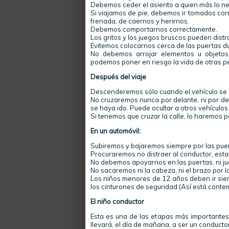
Debemos ceder el asiento a quien más lo ne
Si viajamos de pie, debemos ir tomados cor
frenada, de caernos y herirnos.
Debemos comportarnos correctamente.
Los gritos y los juegos bruscos pueden distr
Evitemos colocarnos cerca de las puertas d
No debemos arrojar elementos u objetos 
podemos poner en riesgo la vida de otras p
Después del viaje
Descenderemos sólo cuando el vehículo se 
No cruzaremos nunca por delante, ni por de
se haya ido. Puede ocultar a otros vehículo
Si tenemos que cruzar la calle, lo haremos 
En un automóvil:
Subiremos y bajaremos siempre por las puer
Procuraremos no distraer al conductor, estando
No debemos apoyarnos en las puertas, ni jug
No sacaremos ni la cabeza, ni el brazo por la
Los niños menores de 12 años deben ir siem
los cinturones de seguridad.(Así está conte
El niño conductor
Esta es una de las etapas más importantes 
llevará, el día de mañana, a ser un conducto