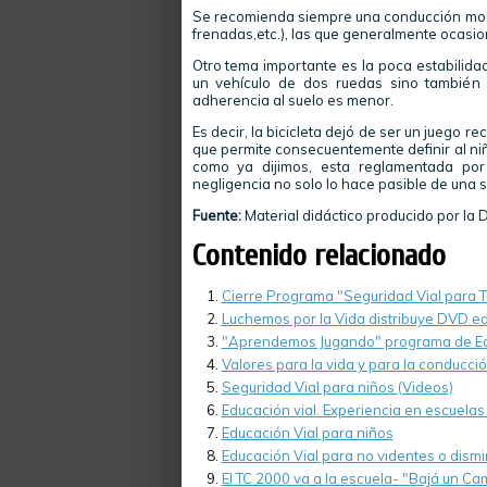
Se recomienda siempre una conducción moder
frenadas,etc.), las que generalmente ocasio
Otro tema importante es la poca estabilidad 
un vehículo de dos ruedas sino también 
adherencia al suelo es menor.
Es decir, la bicicleta dejó de ser un juego 
que permite consecuentemente definir al ni
como ya dijimos, esta reglamentada por 
negligencia no solo lo hace pasible de una s
Fuente:
Material didáctico producido por la 
Contenido relacionado
Cierre Programa "Seguridad Vial para 
Luchemos por la Vida distribuye DVD e
"Aprendemos Jugando" programa de Edu
Valores para la vida y para la conducci
Seguridad Vial para niños (Videos)
Educación vial. Experiencia en escuela
Educación Vial para niños
Educación Vial para no videntes o dismi
El TC 2000 va a la escuela- "Bajá un Ca