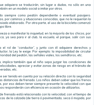
ue adquiera se traducirán, sin lugar a dudas, no sólo en una
bién en un modelo social a imitar por otros.
do siempre como peatón dependiente o eventual pasajero.
os, por caminos y situaciones conocidas, que no le requerían la
iado elaborado. Por otra parte, el uso de la bicicleta comenzó
po libre.
eza a manifestar la inquietud, en la mayoría de los chicos, por
ca, ya sea para ir al club, la escuela, el parque, salir con sus
 el rol de “conductor”, y junto con él adquiere derechos y
tor, la Ley le exige. Por ejemplo: la imposibilidad de circular
ioridad del peatón, las señales viales, los semáforos, etc.
ica, implica también que el niño sepa juzgar las condiciones de
 velocidades, apreciar y evitar zonas de riesgo en el tránsito de
peradas, etc.
 ser tenido en cuenta por su relación directa con la seguridad
 las distancias de frenado. Los niños deben saber que los frenos
es, por eso deben tener siempre presente la velocidad con que
os responderán con eficiencia en ocasión de utilizarlos.
 de frenado está relacionada con la velocidad, con el tiempo de
icas de la calzada (de tierra ó pavimentada, seca ó mojada, por