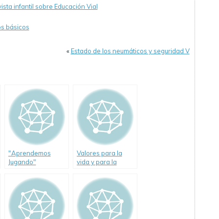
sta infantil sobre Educación Vial
os básicos
«
Estado de los neumáticos y seguridad V
"Aprendemos
Valores para la
Jugando"
vida y para la
programa de
conducción
Educación Vial del
Gobierno de la
Ciudad