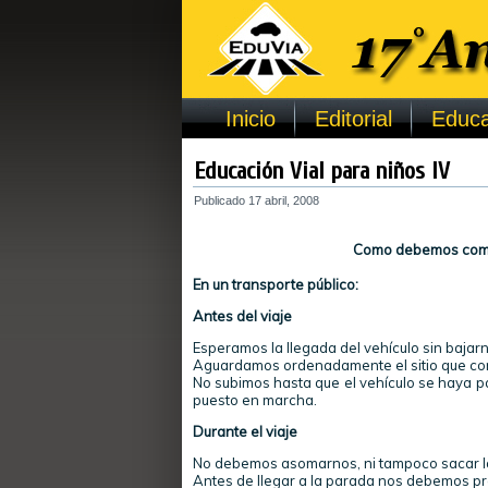
Inicio
Editorial
Educa
Educación Vial para niños IV
Publicado
17 abril, 2008
Como debemos compo
En un transporte público:
Antes del viaje
Esperamos la llegada del vehículo sin bajarn
Aguardamos ordenadamente el sitio que cor
No subimos hasta que el vehículo se haya 
puesto en marcha.
Durante el viaje
No debemos asomarnos, ni tampoco sacar la
Antes de llegar a la parada nos debemos p