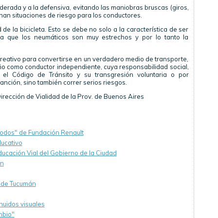
ada y a la defensiva, evitando las maniobras bruscas (giros,
nan situaciones de riesgo para los conductores.
de la bicicleta. Esto se debe no solo a la característica de ser
a que los neumáticos son muy estrechos y por lo tanto la
recreativo para convertirse en un verdadero medio de transporte,
ño como conductor independiente, cuya responsabilidad social,
el Código de Tránsito y su transgresión voluntaria o por
anción, sino también correr serios riesgos.
Dirección de Vialidad de la Prov. de Buenos Aires
Todos" de Fundación Renault
ducativo
cación Vial del Gobierno de la Ciudad
ón
s de Tucumán
nuidos visuales
mbio"