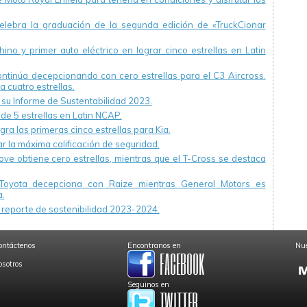
ebra la graduación de la segunda edición de «TruckCionar
ino y primer auto eléctrico en lograr cinco estrellas en Latin
continúa decepcionando con cero estrellas para el C3 Aircross.
a cuatro estrellas.
u Informe de Sustentabilidad 2023.
 de 5 estrellas en Latin NCAP.
ra las primeras cinco estrellas para Kia.
r la máxima calificación de seguridad.
ve obtiene cero estrellas, mientras que el T-Cross se destaca
Toyota decepciona con Raize mientras General Motors es
.
reporte de sostenibilidad 2023-2024.
ontáctenos
Encontranos en
Nue
osotros
Seguinos en