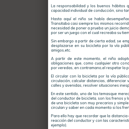
La responsabilidad y los buenos hábitos q
capacidad individual de conducción, sino tam
Hasta aquí el niño se había desempeña
Transitaba casi siempre los mismos recorrid
necesidad de poner a prueba un juicio demas
por ser un juego con el cual recreaba su tiem
Sin embargo a partir de cierta edad, se empi
desplazarse en su bicicleta por la vía públi
amigos,etc.
A partir de este momento, el niño adopta
obligaciones que, como cualquier otro conduc
por veredas, en contramano,el respetar la pr
El circular con la bicicleta por la vía públ
circulación, calcular distancias, diferenciar
calles y avenidas, resolver situaciones ines
En este sentido, uno de los temasque merece
del conductor de bicicleta, son los frenos y
de una bicicleta son muy precarios y simpl
circulan y saber en cada momento si los fren
Para ello hay que recordar que la distancia
reacción del conductor y con las caracterist
ejemplo).