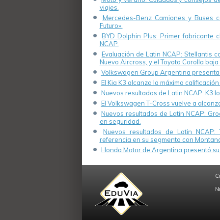
viajes.
Mercedes-Benz Camiones y Buses cel
Futuro».
BYD Dolphin Plus: Primer fabricante ch
NCAP.
Evaluación de Latin NCAP: Stellantis 
Nuevo Aircross, y el Toyota Corolla baja 
Volkswagen Group Argentina presenta s
El Kia K3 alcanza la máxima calificación
Nuevos resultados de Latin NCAP: K3 log
El Volkswagen T-Cross vuelve a alcanza
Nuevos resultados de Latin NCAP: Groo
en seguridad.
Nuevos resultados de Latin NCAP: 
referencia en su segmento con Montana
Honda Motor de Argentina presentó su 
C
N