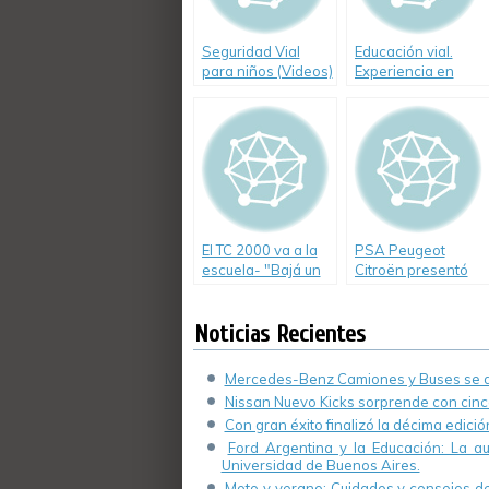
Seguridad Vial
Educación vial.
para niños (Videos)
Experiencia en
escuelas de
Tucumán
El TC 2000 va a la
PSA Peugeot
escuela- "Bajá un
Citroën presentó
Cambio"
una revista infantil
sobre Educación
Noticias Recientes
Vial
Mercedes-Benz Camiones y Buses se de
Nissan Nuevo Kicks sorprende con cinco
Con gran éxito finalizó la décima edici
Ford Argentina y la Educación: La a
Universidad de Buenos Aires.
Moto y verano: Cuidados y consejos de 