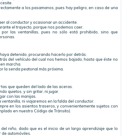
cesite.
rectamente a los pasamanos, pues hay peligro, en caso de una
aer al conductor y ocasionar un accidente.
urante el trayecto, porque nos podemos caer.
por las ventanillas, pues no sólo está prohibido, sino que
ersonas.
haya detenido, procurando hacerlo por detrás.
trás del vehículo del cual nos hemos bajado, hasta que éste no
s en marcha.
por la senda peatonal más próxima.
tas que queden del lado de las aceras.
 quietos, y sin gritar, ni jugar.
ar con las manijas.
 ventanilla, ni viajaremos en la falda del conductor.
pre en los asientos traseros, y convenientemente sujetos con
mplado en nuestro Código de Tránsito).
del niño, dado que es el inicio de un largo aprendizaje que lo
r de automóviles.