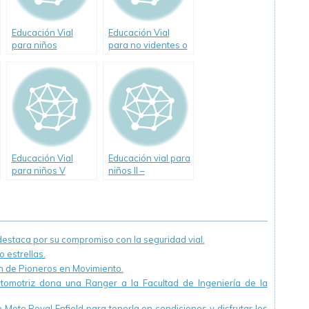
Educación Vial
Educación Vial
para niños
para no videntes o
disminuidos
visuales
Educación Vial
Educación vial para
para niños V
niños II –
Conceptos básicos
staca por su compromiso con la seguridad vial.
 estrellas.
ón de Pioneros en Movimiento.
utomotriz dona una Ranger a la Facultad de Ingeniería de la
Moto Royal Enfield para tenerla en condiciones y disfrutar los