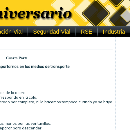
ción Vial
Seguridad Vial
RSE
Industria
Cuarta Parte
rtarnos en los medios de transporte
os de la acera.
responda en la cola.
parado por completo, ni lo hacemos tampoco cuando ya se haya
s manos por las ventanillas.
reparar para descender