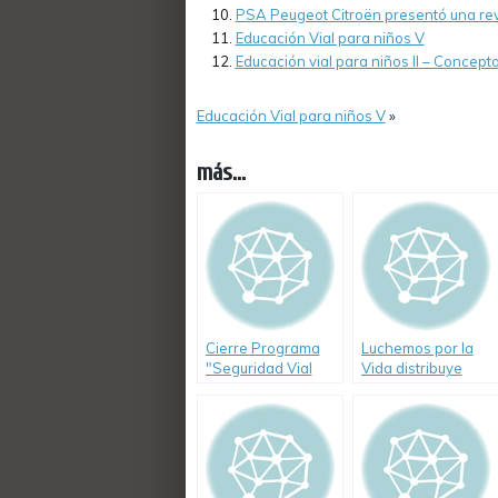
PSA Peugeot Citroën presentó una revi
Educación Vial para niños V
Educación vial para niños II – Concept
Educación Vial para niños V
»
más...
Cierre Programa
Luchemos por la
"Seguridad Vial
Vida distribuye
para Todos" de
DVD educativo
Fundación Renault