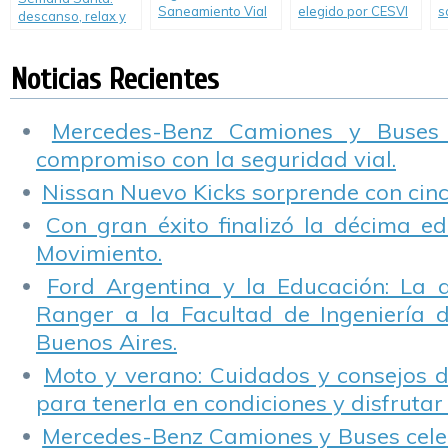
Saneamiento Vial
elegido por CESVI
s
descanso, relax y
de Río Uruguay
Argentina como el
v
prevencvión
Seguros
«Auto de Oro en
m
Seguridad 2012».
t
Noticias Recientes
Mercedes-Benz Camiones y Buses
compromiso con la seguridad vial.
Nissan Nuevo Kicks sorprende con cinco
Con gran éxito finalizó la décima ed
Movimiento.
Ford Argentina y la Educación: La 
Ranger a la Facultad de Ingeniería 
Buenos Aires.
Moto y verano: Cuidados y consejos d
para tenerla en condiciones y disfrutar 
Mercedes-Benz Camiones y Buses cele