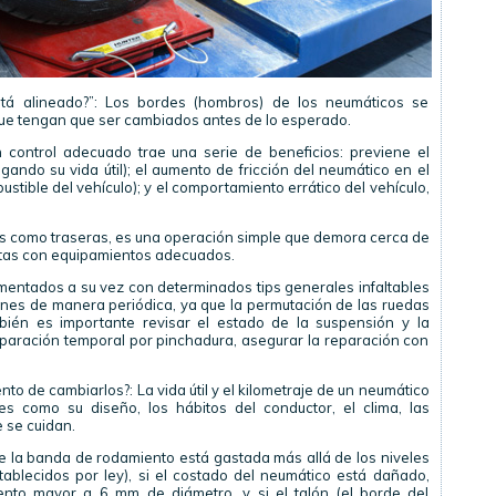
tá alineado?”: Los bordes (hombros) de los neumáticos se
e tengan que ser cambiados antes de lo esperado.
n control adecuado trae una serie de beneficios: previene el
gando su vida útil); el aumento de fricción del neumático en el
tible del vehículo); y el comportamiento errático del vehículo,
as como traseras, es una operación simple que demora cerca de
stas con equipamientos adecuados.
mentados a su vez con determinados tips generales infaltables
ciones de manera periódica, ya que la permutación de las ruedas
bién es importante revisar el estado de la suspensión y la
paración temporal por pinchadura, asegurar la reparación con
o de cambiarlos?: La vida útil y el kilometraje de un neumático
 como su diseño, los hábitos del conductor, el clima, las
 se cuidan.
 la banda de rodamiento está gastada más allá de los niveles
blecidos por ley), si el costado del neumático está dañado,
ento mayor a 6 mm de diámetro, y si el talón (el borde del