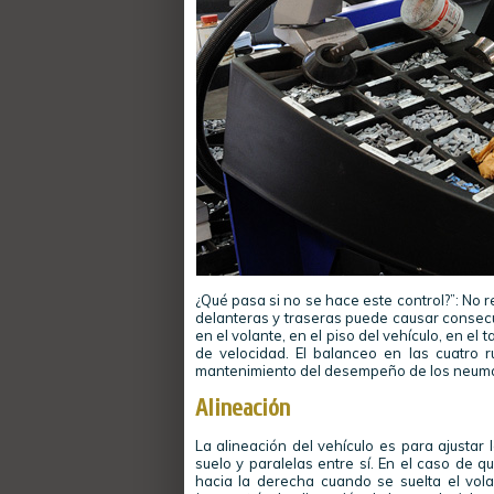
¿Qué pasa si no se hace este control?”: No 
delanteras y traseras puede causar consecu
en el volante, en el piso del vehículo, en el
de velocidad. El balanceo en las cuatro 
mantenimiento del desempeño de los neumá
Alineación
La alineación del vehículo es para ajustar
suelo y paralelas entre sí. En el caso de q
hacia la derecha cuando se suelta el volan