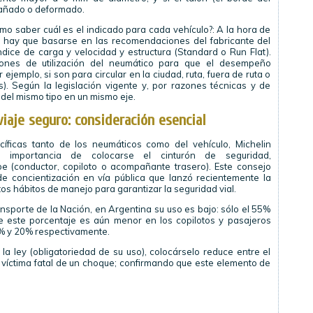
dañado o deformado.
mo saber cuál es el indicado para cada vehículo?: A la hora de
r hay que basarse en las recomendaciones del fabricante del
ndice de carga y velocidad y estructura (Standard o Run Flat).
ones de utilización del neumático para que el desempeño
jemplo, si son para circular en la ciudad, ruta, fuera de ruta o
). Según la legislación vigente y, por razones técnicas y de
s del mismo tipo en un mismo eje.
viaje seguro: consideración esencial
icas tanto de los neumáticos como del vehículo, Michelin
 importancia de colocarse el cinturón de seguridad,
e (conductor, copiloto o acompañante trasero). Este consejo
 concientización en vía pública que lanzó recientemente la
s hábitos de manejo para garantizar la seguridad vial.
ansporte de la Nación, en Argentina su uso es bajo: sólo el 55%
ue este porcentaje es aún menor en los copilotos y pasajeros
% y 20% respectivamente.
la ley (obligatoriedad de su uso), colocárselo reduce entre el
 víctima fatal de un choque; confirmando que este elemento de