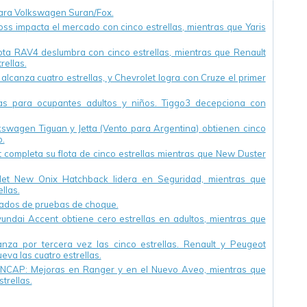
para Volkswagen Suran/Fox.
oss impacta el mercado con cinco estrellas, mientras que Yaris
ota RAV4 deslumbra con cinco estrellas, mientras que Renault
rellas.
 alcanza cuatro estrellas, y Chevrolet logra con Cruze el primer
las para ocupantes adultos y niños. Tiggo3 decepciona con
kswagen Tiguan y Jetta (Vento para Argentina) obtienen cinco
o.
 completa su flota de cinco estrellas mientras que New Duster
let New Onix Hatchback lidera en Seguridad, mientras que
llas.
tados de pruebas de choque.
undai Accent obtiene cero estrellas en adultos, mientras que
anza por tercera vez las cinco estrellas. Renault y Peugeot
va las cuatro estrellas.
n NCAP: Mejoras en Ranger y en el Nuevo Aveo, mientras que
trellas.