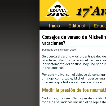
Inicio
Editorial
Educa
Consejos de verano de Michelin:
vacaciones?
Publicado
19 diciembre, 2019
Se acerca el verano y los argentinos decide
aventuras. Muchos de ellos eligen subirse 
Indistintamente del destino, hay una serie 
los neumáticos.
Por este motivo, con el objetivo de continua
un viaje confortable, Michelin acerca un
chequeos que todo viajero necesita hacer ant
Medir la presión de los neumát
Cada mes, los neumáticos pierden hasta 1 
todos los neumáticos (incluso el de repuesto