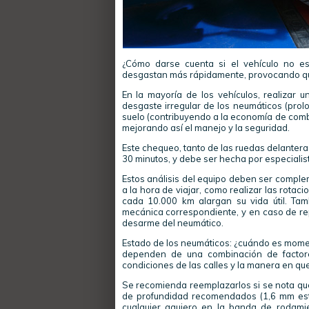
¿Cómo darse cuenta si el vehículo no es
desgastan más rápidamente, provocando qu
En la mayoría de los vehículos, realizar u
desgaste irregular de los neumáticos (prolo
suelo (contribuyendo a la economía de combus
mejorando así el manejo y la seguridad.
Este chequeo, tanto de las ruedas delanter
30 minutos, y debe ser hecha por especiali
Estos análisis del equipo deben ser comple
a la hora de viajar, como realizar las rota
cada 10.000 km alargan su vida útil. Tam
mecánica correspondiente, y en caso de re
desarme del neumático.
Estado de los neumáticos: ¿cuándo es moment
dependen de una combinación de factores
condiciones de las calles y la manera en que
Se recomienda reemplazarlos si se nota que
de profundidad recomendados (1,6 mm esta
cualquier agujero en la banda de rodami