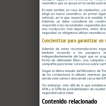
neumático que se apoya en la rueda) está 
En este sentido, en caso de cambiarlos, ¿có
elegir un nuevo neumático, en primer luga
vehículo, en lo que respecta a la medida, í
Además, se debe considerar las condici
responda a las necesidades requeridas (por e
una conducción más deportiva, entre otras
seguridad, es obligatorio utilizar neumático
Concientizar para garantizar un 
Además de estas recomendaciones específ
también recuerda a los pasajeros la
independientemente del lugar que se ocup
forma de «Manejate Bien», una campaña de
compañía para tomar conciencia sobre cierto
Según el último estudio del Ministerio de Tr
de los conductores lo utilizan, mientras q
donde este número desciende cerca del 43
Sin embargo, más allá de lo que establece 
40% y el 50% de probabilidades de resultar
seguridad salva vidas.
Contenido relacionado