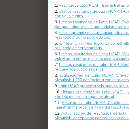
Resultados Latin NCAP: Tres estrellas 
Últimos resultados de Latin NCAP: T-Cr
consigue cuatro.
Últimos resultados de Latin NCAP: Toy
Kangoo obtiene resultado débil de tres est
Hilux logra máxima calificación; Navara
resultado máximo para adultos.
El New Onix Plus logra cinco estrel
resultado de cero estrellas..
Últimos resultados de Latin NCAP: Vol
estrellas, mientras que Figo alcanza cuatr
Ultimos resultados de Latin NCAP: Seat
renueva las cuatro estrellas.
Evaluaciones de Latin NCAP: Chevro
Mitsubishi L200 decepciona con cero estre
Latin NCAP presenta seis nuevos resul
Últimos resultados de Latin NCAP: Hy
Ford Ka mejora en impacto lateral.
Resultados Latin NCAP: Corolla alc
muestran mejoras, y el Hyundai HB20 renue
Actualización de resultados de Lati
Mitsubishi decepciona con reducción de es