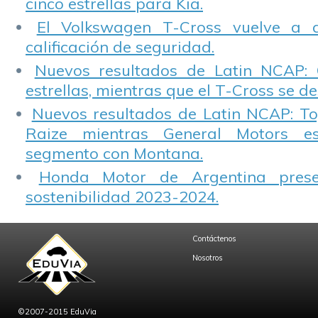
cinco estrellas para Kia.
El Volkswagen T-Cross vuelve a 
calificación de seguridad.
Nuevos resultados de Latin NCAP: 
estrellas, mientras que el T-Cross se d
Nuevos resultados de Latin NCAP: T
Raize mientras General Motors e
segmento con Montana.
Honda Motor de Argentina prese
sostenibilidad 2023-2024.
Contáctenos
Nosotros
©2007-2015 EduVia