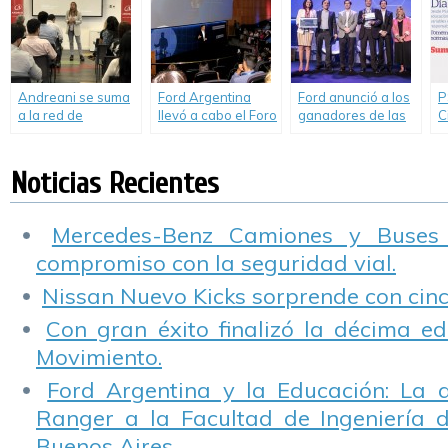
necesitan.
programas de
G
educación y
concientización
vial.
Andreani se suma
Ford Argentina
Ford anunció a los
P
a la red de
llevó a cabo el Foro
ganadores de las
C
carpooling
Futuro de la
Iniciativas Globales
c
corporativo de
Movilidad.
de Innovación en
S
Mercedes-Benz
Movilidad.
r
Noticias Recientes
Argentina
c
Mercedes-Benz Camiones y Buses
compromiso con la seguridad vial.
Nissan Nuevo Kicks sorprende con cinco
Con gran éxito finalizó la décima ed
Movimiento.
Ford Argentina y la Educación: La 
Ranger a la Facultad de Ingeniería 
Buenos Aires.