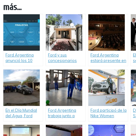
más...
Ford Argentina
Ford y sus
Ford Argentina
E
anunció los 10
concesionarios
estará presente en
s
finalistas del
reinauguraron la
TEDxRiodelaPlataED.
f
Concurso Futuro de
21ª Escuela Rural.
r
la Movilidad
S
l
En el Día Mundial
Ford Argentina
Ford participó de la
D
del Agua, Ford
trabaja junto a
Nike Women
S
renovó su
Luchemos por la
Victory Tour con la
A
compromiso con
Vida en el
EcoSport como
c
quienes más la
desarrollo de
Sponsor oficial.
V