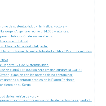
ama de sustentabilidad «Think Blue. Factory.».
Volkswagen Argentina reunió a 14.000 visitantes.
para la fabricación de sus vehículos.
 de sustentabilidad
 su Plan de Movilidad Inteligente.
l futuro: Informe de sustentabilidad 2014-2015 con resultados
l 2050
º Reporte GRI de Sustentabilidad.
lt-Nissan cubrió 175.000 Km cero emsión durante la COP21
itroën, cumplen con las normas de no contaminar.
 voluntarios plantaron árboles en la Planta Pacheco.
or ciento de su Scrap
dad de los vehículos Ford
»
presentó informe sobre evolución de elementos de seguridad…