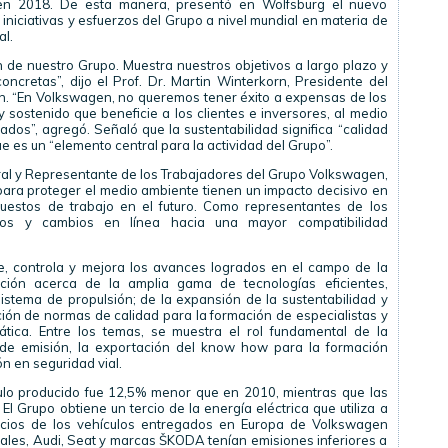
en 2018. De esta manera, presentó en Wolfsburg el nuevo
iniciativas y esfuerzos del Grupo a nivel mundial en materia de
al.
 de nuestro Grupo. Muestra nuestros objetivos a largo plazo y
oncretas”, dijo el Prof. Dr. Martin Winterkorn, Presidente del
. “En Volkswagen, no queremos tener éxito a expensas de los
 sostenido que beneficie a los clientes e inversores, al medio
dos”, agregó. Señaló que la sustentabilidad significa “calidad
que es un “elemento central para la actividad del Grupo”.
al y Representante de los Trabajadores del Grupo Volkswagen,
 para proteger el medio ambiente tienen un impacto decisivo en
puestos de trabajo en el futuro. Como representantes de los
tos y cambios en línea hacia una mayor compatibilidad
, controla y mejora los avances logrados en el campo de la
mación acerca de la amplia gama de tecnologías eficientes,
sistema de propulsión; de la expansión de la sustentabilidad y
ción de normas de calidad para la formación de especialistas y
ática. Entre los temas, se muestra el rol fundamental de la
 de emisión, la exportación del know how para la formación
ón en seguridad vial.
ulo producido fue 12,5% menor que en 2010, mientras que las
l Grupo obtiene un tercio de la energía eléctrica que utiliza a
ercios de los vehículos entregados en Europa de Volkswagen
ales, Audi, Seat y marcas ŠKODA tenían emisiones inferiores a