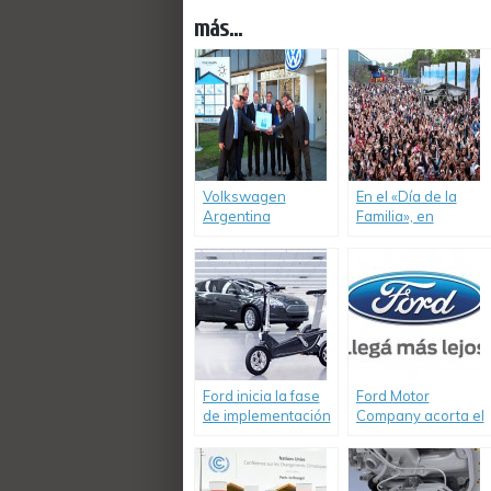
más...
Volkswagen
En el «Día de la
Argentina
Familia», en
presenta el
Pacheco,
programa de
Volkswagen
sustentabilidad
Argentina reunió a
«Think Blue.
14.000 visitantes.
Factory.».
Ford inicia la fase
Ford Motor
de implementación
Company acorta el
de su Plan de
camino al futuro:
Movilidad
Informe de
Inteligente.
sustentabilidad