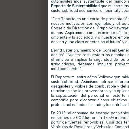
automóviles más sustentable del mundo 
Reporte de Sustentabilidad
que muestra las 
sustentabilidad económica, ambiental y soci
“Este Reporte es una carta de presentación
nuestra motivación con ejemplos y cifras c
Consejo de Dirección del Grupo Volkswagen
demás. Aspiramos a un crecimiento sólido y
ambiente y la sociedad, y a nuestros emplea
de vida y una clara orientación al futuro” y 
Bernd Osterloh, miembro del Consejo Gener
declaró: “Nuestra respuesta a los desafíos
el empleo e implica la seguridad de los 
trabajadores, debemos impulsar proyec
medioambiental”.
El Reporte muestra cómo Volkswagen mide
sustentabilidad. Asimismo, ofrece infor
asequibles y viables de combustible y del 
relaciones con los proveedores, y la aplica
la capacitación del personal en esta tem
compañía para alcanzar dichos objetivos
profesional en todo el mundo y la contribuci
En 2013, el consumo de energía por vehíc
emisiones de CO2 fueron un 19,5% inferior. E
partir de fuentes renovables. Casi dos t
Vehículos de Pasajeros y Vehículos Comerci