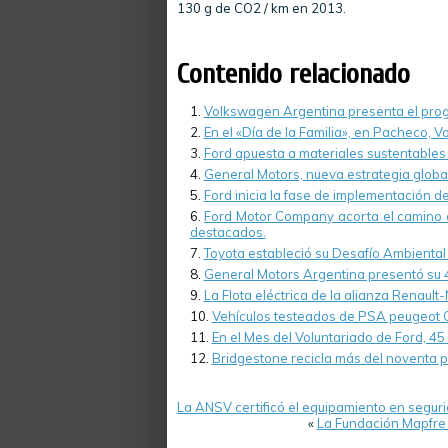
130 g de CO2 / km en 2013.
Contenido relacionado
Volkswagen Argentina presenta el progr
En el «Día de la Familia», en Pacheco, 
Ford apuesta a materiales sustentables 
General Motors, nueva estrategia global
Ford inicia la fase de implementación de
Ford Motor Company acorta el camino a
destacados.
Toyota estableció su Desafío Ambienta
General Motors Argentina presentó su 4
La Flota eléctrica de la alianza Renau
Vehículos testeados de PSA peugeot C
En el Mes del Voluntariado de Ford, 45
Bridgestone recicla más del noventa p
La ANSV certificó el equipamiento en seguri
«
La Fundación Mapfre 