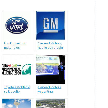
Ford apuesta a
General Motors,
materiales
nueva estrategia
sustentables para
global de
la fabricación de
sustentabilidad
sus vehículos.
Toyota estableció
General Motors
su Desafío
Argentina
Ambiental 2050
presentó su 4º
Reporte GRI de
Sustentabilidad.