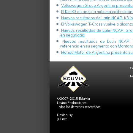
Volkswagen Group Argentina presenta s
El Kia K3 alcanza la máxima calificación
Nuevos resultados de Latin NCAP: K3 log
El Volkswagen T-Cross vuelve a alcanza
Nuevos resultados de Latin NCAP: Groo
en seguridad.
Nuevos resultados de Latin NCAP: 
referencia en su segmento con Montana
Honda Motor de Argentina presentó su 
C
N
©2007-2015 EduVia
Losino Producciones
Todos los derechos reservados.
Design By
JPLnet