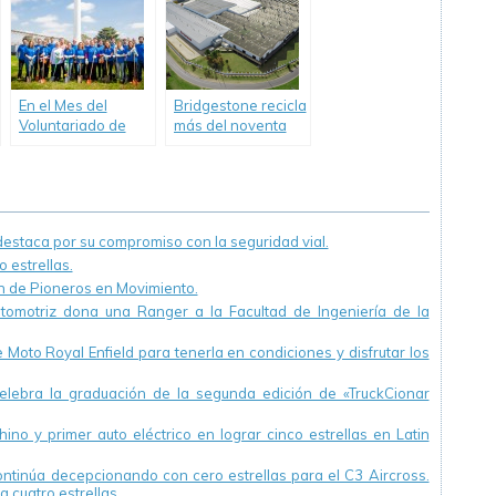
En el Mes del
Bridgestone recicla
Voluntariado de
más del noventa
Ford, 45
por ciento de su
voluntarios
Scrap
plantaron árboles
en la Planta
Pacheco.
staca por su compromiso con la seguridad vial.
 estrellas.
ón de Pioneros en Movimiento.
utomotriz dona una Ranger a la Facultad de Ingeniería de la
Moto Royal Enfield para tenerla en condiciones y disfrutar los
ebra la graduación de la segunda edición de «TruckCionar
ino y primer auto eléctrico en lograr cinco estrellas en Latin
continúa decepcionando con cero estrellas para el C3 Aircross.
a cuatro estrellas.