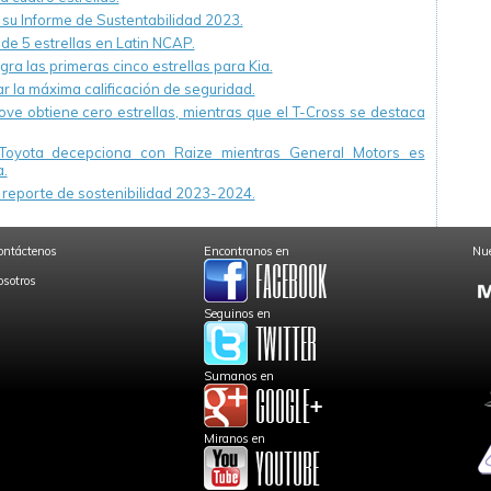
u Informe de Sustentabilidad 2023.
 de 5 estrellas en Latin NCAP.
ra las primeras cinco estrellas para Kia.
r la máxima calificación de seguridad.
ve obtiene cero estrellas, mientras que el T-Cross se destaca
Toyota decepciona con Raize mientras General Motors es
.
reporte de sostenibilidad 2023-2024.
ontáctenos
Encontranos en
Nue
osotros
Seguinos en
Sumanos en
Miranos en