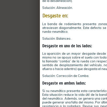
de la desalineación).
Solución: Alineación.
Desgaste en:
La banda de rodamiento presenta zonas
atraviesan diagonalmente. Este defecto s
rueda-neumático.
Solución: Balanceo.
Desgaste en uno de los lados:
La aparición de un mayor desgaste desde e
mismo no se apoya sobre el suelo con toda 
la llamada “comba” de la rueda con respect
sentido de desplazamiento del vehículo, no
afuera o hacia adentro) que desgasta el neu
Solución: Corrección de Comba.
Desgaste en ambos lados:
Si su neumático presenta esta característi
Esta situación reduce la vida útil de la b
del neumático. Además, se genera una canti
puede generar una falla del mismo. Por últ
resistencia a la rodadura. Revise sus ne