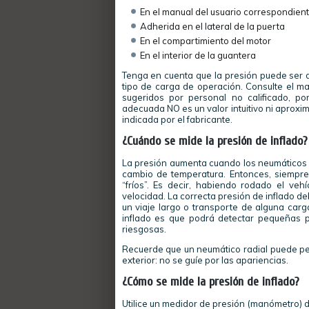
En el manual del usuario correspondient
Adherida en el lateral de la puerta
En el compartimiento del motor
En el interior de la guantera
Tenga en cuenta que la presión puede ser di
tipo de carga de operación. Consulte el man
sugeridos por personal no calificado, po
adecuada NO es un valor intuitivo ni aproxi
indicada por el fabricante.
¿Cuándo se mide la presión de inflado?
La presión aumenta cuando los neumáticos se
cambio de temperatura. Entonces, siempre 
“fríos”. Es decir, habiendo rodado el ve
velocidad. La correcta presión de inflado d
un viaje largo o transporte de alguna carg
inflado es que podrá detectar pequeñas p
riesgosas.
Recuerde que un neumático radial puede per
exterior: no se guíe por las apariencias.
¿Cómo se mide la presión de inflado?
Utilice un medidor de presión (manómetro) 