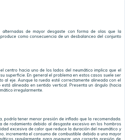
 alternadas de mayor desgaste con forma de olas que la
e produce como consecuencia de un desbalanceo del conjunto
l centro hacia uno de los lados del neumático implica que el
su superficie. En general el problema en estos casos suele ser
o al eje. Aunque la rueda esté correctamente alineada con el
 está alineada en sentido vertical. Presenta un ángulo (hacia
mático irregularmente.
ca, podría tener menor presión de inflado que la recomendada.
anda de rodamiento debido al desgaste excesivo en los hombros
dad excesiva de calor que reduce la duración del neumático y
imo, incrementa el consumo de combustible debido a una mayor
umáticos regularmente para asegurar una correcta presión de