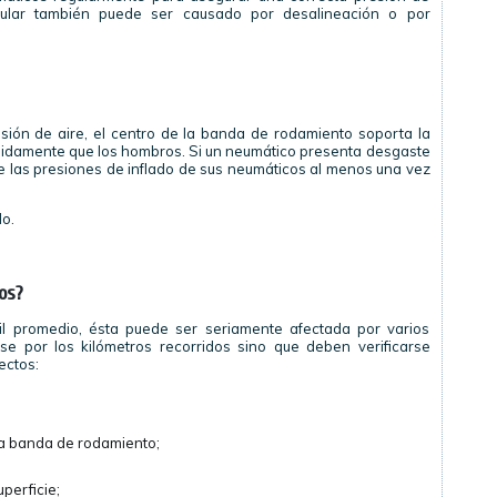
gular también puede ser causado por desalineación o por
ión de aire, el centro de la banda de rodamiento soporta la
idamente que los hombros. Si un neumático presenta desgaste
role las presiones de inflado de sus neumáticos al menos una vez
o.
os?
til promedio, ésta puede ser seriamente afectada por varios
rse por los kilómetros recorridos sino que deben verificarse
ectos:
la banda de rodamiento;
perficie;