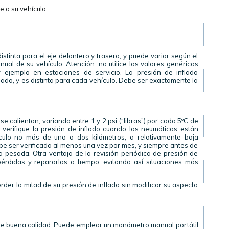
e a su vehículo
stinta para el eje delantero y trasero, y puede variar según el
ual de su vehículo. Atención: no utilice los valores genéricos
r ejemplo en estaciones de servicio. La presión de inflado
mado, y es distinta para cada vehículo. Debe ser exactamente la
 calientan, variando entre 1 y 2 psi (“libras”) por cada 5ºC de
verifique la presión de inflado cuando los neumáticos están
hículo no más de uno o dos kilómetros, a relativamente baja
ebe ser verificada al menos una vez por mes, y siempre antes de
a pesada. Otra ventaja de la revisión periódica de presión de
érdidas y repararlas a tiempo, evitando así situaciones más
der la mitad de su presión de inflado sin modificar su aspecto
de buena calidad. Puede emplear un manómetro manual portátil