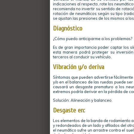
indicaciones al respecto, rote los neumático
recomienda no invertir su sentido de rotac
rotación de neumáticos según su tipo (radi
se ajustan las presiones de los mismos a lo
Diagnóstico
¿Cómo puedo anticiparme a los problemas?
Es de gran importancia poder captar los s
esta manera podrá proteger su inversión
terceros al conducir su vehículo.
Vibración y/o deriva
Síntomas que pueden advertirse fácilmente so
y/o en el balanceo de las ruedas puede ser 
causará un desgaste prematuro a los neum
extremos podría derivar en la pérdida de con
Solución: Alineación y balanceo.
Desgaste en:
Los elementos de la banda de rodamiento ad
y redondeados de un lado y afilados del otro
el neumático sufre un arrastre contra el su