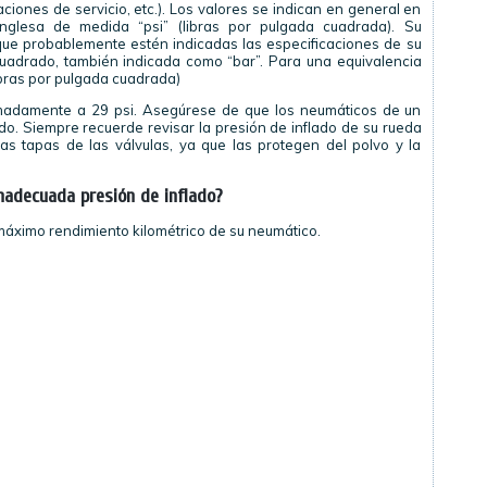
iones de servicio, etc.). Los valores se indican en general en
inglesa de medida “psi” (libras por pulgada cuadrada). Su
 que probablemente estén indicadas las especificaciones de su
cuadrado, también indicada como “bar”. Para una equivalencia
libras por pulgada cuadrada)
imadamente a 29 psi. Asegúrese de que los neumáticos de un
do. Siempre recuerde revisar la presión de inflado de su rueda
as tapas de las válvulas, ya que las protegen del polvo y la
nadecuada presión de inflado?
máximo rendimiento kilométrico de su neumático.