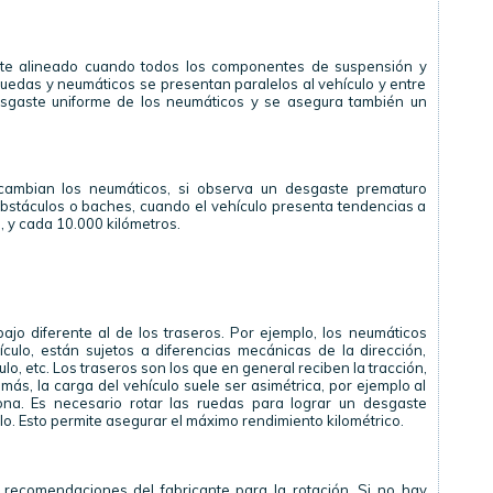
nte alineado cuando todos los componentes de suspensión y
ruedas y neumáticos se presentan paralelos al vehículo y entre
desgaste uniforme de los neumáticos y se asegura también un
cambian los neumáticos, si observa un desgaste prematuro
obstáculos o baches, cuando el vehículo presenta tendencias a
ad, y cada 10.000 kilómetros.
ajo diferente al de los traseros. Por ejemplo, los neumáticos
culo, están sujetos a diferencias mecánicas de la dirección,
lo, etc. Los traseros son los que en general reciben la tracción,
más, la carga del vehículo suele ser asimétrica, por ejemplo al
na. Es necesario rotar las ruedas para lograr un desgaste
lo. Esto permite asegurar el máximo rendimiento kilométrico.
 recomendaciones del fabricante para la rotación. Si no hay