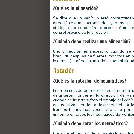
¿Qué es la alineación?
Se dice que un vehículo está correctame
dirección están sincronizados, y todas sus 
sí. Bajo esta condición se producirá un 
control preciso de la dirección.
¿Cuándo debo realizar una alineación?
Una alineación es necesaria cuando se 
irregular, después de fuertes impactos en 
la deriva (“tira” hacia un lado) o inestabilid
Rotación
¿Qué es la rotación de neumáticos?
Los neumáticos delanteros realizan un trab
delanteros mantienen la dirección del vehí
cuando se frenan sufren el empuje del vehícu
en las curvas tienden a deslizarse, etc. Ade
transportar muchas veces una sola perso
uniforme en todos los neumáticos del vehícu
¿Cuándo debo rotar los neumáticos?
Consulte el manual de su vehículo por las