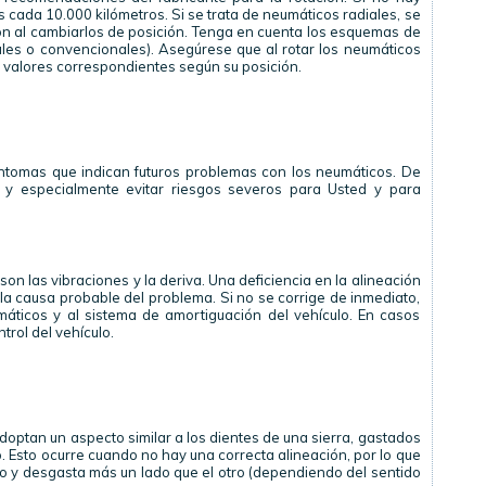
s cada 10.000 kilómetros. Si se trata de neumáticos radiales, se
ión al cambiarlos de posición. Tenga en cuenta los esquemas de
ales o convencionales). Asegúrese que al rotar los neumáticos
s valores correspondientes según su posición.
íntomas que indican futuros problemas con los neumáticos. De
 y especialmente evitar riesgos severos para Usted y para
n las vibraciones y la deriva. Una deficiencia en la alineación
la causa probable del problema. Si no se corrige de inmediato,
áticos y al sistema de amortiguación del vehículo. En casos
trol del vehículo.
optan un aspecto similar a los dientes de una sierra, gastados
. Esto ocurre cuando no hay una correcta alineación, por lo que
elo y desgasta más un lado que el otro (dependiendo del sentido