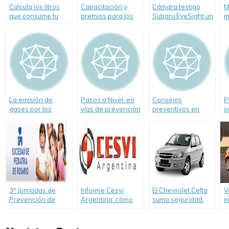
Calcula los litros
Capacitación y
Cámara testigo
M
que consume tu
premios para los
Subaru EyeSight un
m
auto por cada 100
mejores talleres
nuevo elemento de
c
km recorridos
del 2010
Seguridad Vial
c
La emisión de
Pasos a Nivel: en
Consejos
P
gases por los
vías de prevención
preventivos en
s
caños de escape
casos de hechos
d
afectan la salud
de inseguridad
d
para conductores y
a
peatones
3ª Jornadas de
Informe Cesvi
El Chevrolet Celta
V
Prevención de
Argentina: cómo
suma seguridad.
i
Accidentes «Si se
actuar ante
e
puede prevenir…no
vehículos
s
es accidente»
inundados
m