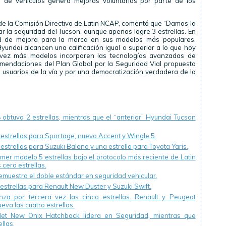
 de vehículos genera mejoras voluntarias por parte de los
de la Comisión Directiva de Latin NCAP, comentó que “Damos la
r la seguridad del Tucson, aunque apenas logre 3 estrellas. En
ad de mejora para la marca en sus modelos más populares.
ndai alcancen una calificación igual o superior a lo que hoy
vez más modelos incorporen las tecnologías avanzadas de
omendaciones del Plan Global por la Seguridad Vial propuesto
s usuarios de la vía y por una democratización verdadera de la
obtuvo 2 estrellas, mientras que el “anterior” Hyundai Tucson
estrellas para Sportage, nuevo Accent y Wingle 5.
strellas para Suzuki Baleno y una estrella para Toyota Yaris.
mer modelo 5 estrellas bajo el protocolo más reciente de Latin
cero estrellas.
muestra el doble estándar en seguridad vehicular.
estrellas para Renault New Duster y Suzuki Swift.
nza por tercera vez las cinco estrellas. Renault y Peugeot
va las cuatro estrellas.
let New Onix Hatchback lidera en Seguridad, mientras que
llas.