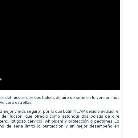
or del Tucson con dos bolsas de aire de serie en la versión más
o cero estrellas.
a mejor y más seguro”, por lo que Latin NCAP decidió evaluar el
del Tucson, que ofrecía como estándar dos bolsas de aire
teral, latigazo cervical (whiplash) y protección a peatones. La
tina de serie limitó la puntuación y un mejor desempeño en