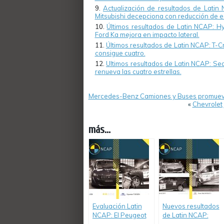
Actualización de resultados de Lati
Mitsubishi decepciona con reducción de es
Últimos resultados de Latin NCAP: Hy
Ford Ka mejora en impacto lateral.
Últimos resultados de Latin NCAP: T-C
consigue cuatro.
Ultimos resultados de Latin NCAP: Sea
renueva las cuatro estrellas.
Mercedes-Benz Camiones y Buses promueve 
«
Chevrolet 
más...
Evaluación Latin
Nuevos resultados
NCAP: El Peugeot
de Latin NCAP: