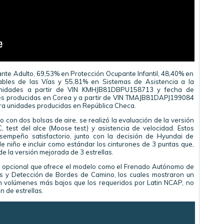
te Adulto, 69,53% en Protección Ocupante Infantil, 48,40% en
ables de las Vías y 55,81% en Sistemas de Asistencia a la
a unidades a partir de VIN KMHJB81DBPU158713 y fecha de
des producidas en Corea y a partir de VIN TMAJB81DAPJ199084
ara unidades producidas en República Checa.
con dos bolsas de aire, se realizó la evaluación de la versión
 test del alce (Moose test) y asistencia de velocidad. Estos
empeño satisfactorio, junto con la decisión de Hyundai de
s de niño e incluir como estándar los cinturones de 3 puntas que,
 de la versión mejorada de 3 estrellas.
o opcional que ofrece el modelo como el Frenado Autónomo de
 y Detección de Bordes de Camino, los cuales mostraron un
 volúmenes más bajos que los requeridos por Latin NCAP, no
n de estrellas.