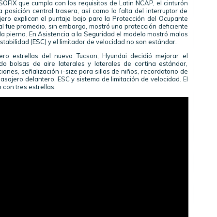
ISOFIX que cumpla con los requisitos de Latin NCAP, el cinturón
posición central trasera, así como la falta del interruptor de
jero explican el puntaje bajo para la Protección del Ocupante
al fue promedio, sin embargo, mostró una protección deficiente
la pierna. En Asistencia a la Seguridad el modelo mostró malos
stabilidad (ESC) y el limitador de velocidad no son estándar.
ero estrellas del nuevo Tucson, Hyundai decidió mejorar el
 bolsas de aire laterales y laterales de cortina estándar,
iones, señalización i-size para sillas de niños, recordatorio de
asajero delantero, ESC y sistema de limitación de velocidad. El
con tres estrellas.