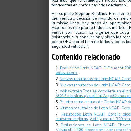
vez más que la evaluación independiente
fabricantes en cortos períodos de tiempo”.
Por su parte Stephan Brodziak, Presidente 
bienvenida a decisión de Hyundai de mejora
la misma línea, hay áreas de oportunid
Esperamos que pronto todos los modelos Hyu
vemos con Tucson. Es urgente que cada 
asistencia a la conducción y sigan las rec
por la ONU, por el bien de todas y todos lo
seguridad vehicular”.
Contenido relacionado
Evaluación Latin NCAP: El Peugeot 208 
obtuvo cero.
Nuevos resultados de Latin NCAP: Cero 
Nuevos resultados de Latin NCAP: Cero e
Volkswagen Taos se convierte en el pri
NCAP mientras que el Fiat Argo/Cronos es 
Prueba «auto a auto» de Global NCAP de
Últimos resultados de Latin NCAP: Cero 
Resultados Latin NCAP: Corolla alca
muestran mejoras, y el Hyundai HB20 renue
Evaluaciones de Latin NCAP: Chevro
Mitsubishi L200 decepciona con cero estre