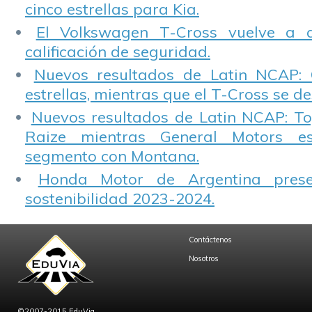
cinco estrellas para Kia.
El Volkswagen T-Cross vuelve a 
calificación de seguridad.
Nuevos resultados de Latin NCAP: 
estrellas, mientras que el T-Cross se d
Nuevos resultados de Latin NCAP: T
Raize mientras General Motors e
segmento con Montana.
Honda Motor de Argentina prese
sostenibilidad 2023-2024.
Contáctenos
Nosotros
©2007-2015 EduVia