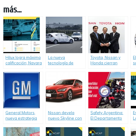
más...
Hilux logra máxima
La nueva
Toyota, Nissan y
E
calificación; Navara
tecnología de
Honda cierran
s
alcanza cuatro
asistencia al
detalles de su
estrellas, y
conductor de
proyecto conjunto
Chevrolet logra
Nissan mejora la
de apoyo a
con Cruze el primer
prevención de
estaciones de
resultado máximo
colisiones.
hidrógeno.
para adultos.
General Motors,
Nissan devela
Safety Argentina:
E
nueva estrategia
nuevo Skyline con
El Departamento
L
global de
sistema de
de Seguridad Vial
C
sustentabilidad
asistencia para el
de Honda lanza su
O
conductor
página web
l