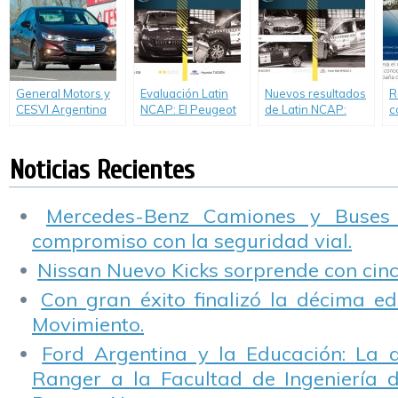
ProPILOT 2.0.
S
m
M
d
c
General Motors y
Evaluación Latin
Nuevos resultados
R
CESVI Argentina
NCAP: El Peugeot
de Latin NCAP:
c
renuevan su
208 obtuvo 2
Cero estrellas para
p
alianza.
estrellas, mientras
Sportage, nuevo
v
que el “anterior”
Accent y Wingle 5.
V
Noticias Recientes
Hyundai Tucson
P
obtuvo cero.
f
2
Mercedes-Benz Camiones y Buses
compromiso con la seguridad vial.
Nissan Nuevo Kicks sorprende con cinco
Con gran éxito finalizó la décima ed
Movimiento.
Ford Argentina y la Educación: La 
Ranger a la Facultad de Ingeniería 