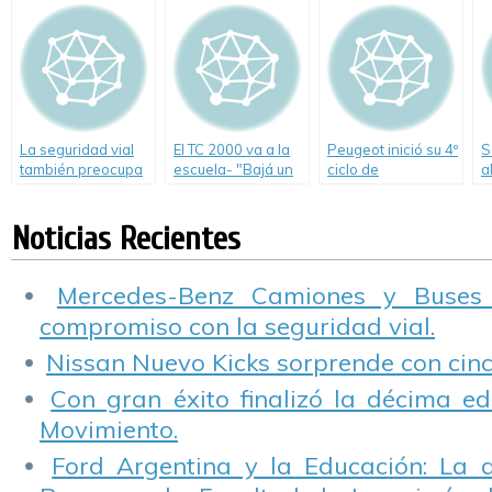
La seguridad vial
El TC 2000 va a la
Peugeot inició su 4º
S
también preocupa
escuela- "Bajá un
ciclo de
a
a los estudiantes
Cambio"
conferencias sobre
e
seguridad vial
Noticias Recientes
Mercedes-Benz Camiones y Buses
compromiso con la seguridad vial.
Nissan Nuevo Kicks sorprende con cinco
Con gran éxito finalizó la décima ed
Movimiento.
Ford Argentina y la Educación: La 