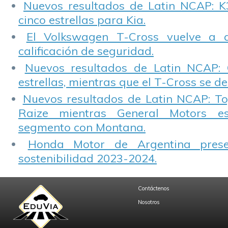
Nuevos resultados de Latin NCAP: K
cinco estrellas para Kia.
El Volkswagen T-Cross vuelve a 
calificación de seguridad.
Nuevos resultados de Latin NCAP: 
estrellas, mientras que el T-Cross se d
Nuevos resultados de Latin NCAP: T
Raize mientras General Motors e
segmento con Montana.
Honda Motor de Argentina prese
sostenibilidad 2023-2024.
Contáctenos
Nosotros