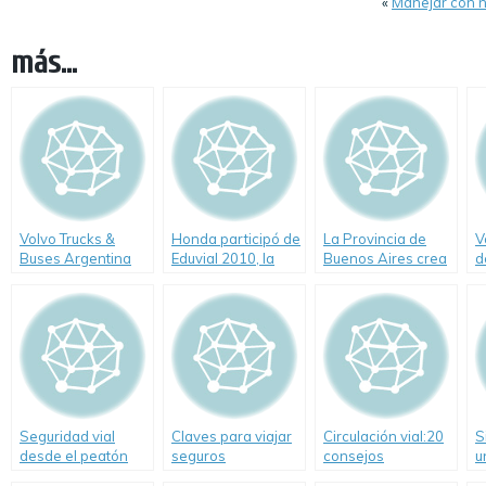
«
Manejar con n
más...
Volvo Trucks &
Honda participó de
La Provincia de
V
Buses Argentina
Eduvial 2010, la
Buenos Aires crea
d
estuvo presente en
primera exposición
un registro para
p
Eduvial 2010, la
de seguridad vial
escuelas de
primera feria
para niños.
conducir
temática
interactiva dirigida
al público infantil.
Seguridad vial
Claves para viajar
Circulación vial:20
S
desde el peatón
seguros
consejos
u
importantes
y