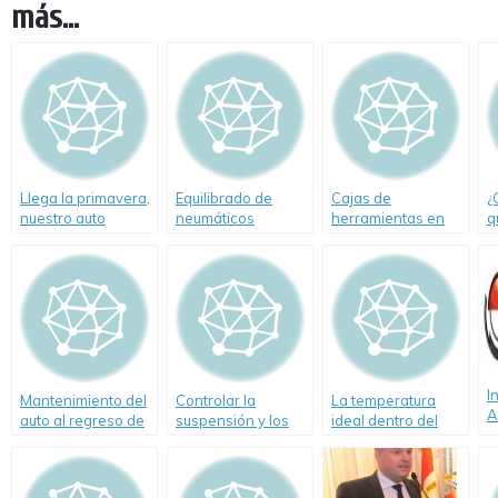
más...
Llega la primavera,
Equilibrado de
Cajas de
¿
nuestro auto
neumáticos
herramientas en
q
necesita un service
los autos, un
c
elemento más de
a
seguridad
I
Mantenimiento del
Controlar la
La temperatura
A
auto al regreso de
suspensión y los
ideal dentro del
a
las vacaciones.
amortiguadores
auto
v
Consejos de
del auto
i
«Abriendo