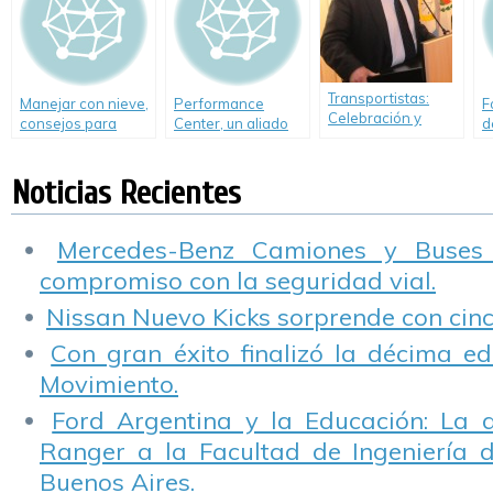
Caminos Seguros»
Transportistas:
Manejar con nieve,
Performance
F
Celebración y
consejos para
Center, un aliado
d
debate
tener en cuenta
para poner el auto
p
a punto para las
m
Noticias Recientes
vacaciones.
P
Mercedes-Benz Camiones y Buses
compromiso con la seguridad vial.
Nissan Nuevo Kicks sorprende con cinco
Con gran éxito finalizó la décima ed
Movimiento.
Ford Argentina y la Educación: La 
Ranger a la Facultad de Ingeniería 
Buenos Aires.