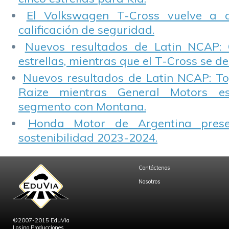
El Volkswagen T-Cross vuelve a 
calificación de seguridad.
Nuevos resultados de Latin NCAP: 
estrellas, mientras que el T-Cross se d
Nuevos resultados de Latin NCAP: T
Raize mientras General Motors e
segmento con Montana.
Honda Motor de Argentina prese
sostenibilidad 2023-2024.
Contáctenos
Nosotros
©2007-2015 EduVia
Losino Producciones