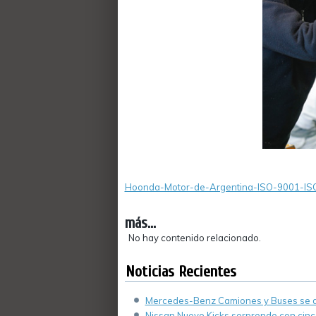
Hoonda-Motor-de-Argentina-ISO-9001-IS
más...
No hay contenido relacionado.
Noticias Recientes
Mercedes-Benz Camiones y Buses se de
Nissan Nuevo Kicks sorprende con cinco