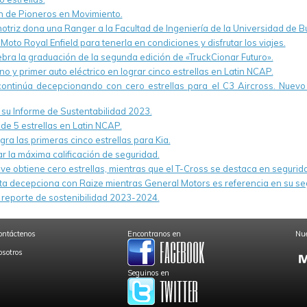
ón de Pioneros en Movimiento.
otriz dona una Ranger a la Facultad de Ingeniería de la Universidad de B
oto Royal Enfield para tenerla en condiciones y disfrutar los viajes.
a la graduación de la segunda edición de «TruckCionar Futuro».
o y primer auto eléctrico en lograr cinco estrellas en Latin NCAP.
continúa decepcionando con cero estrellas para el C3 Aircross. Nuevo 
u Informe de Sustentabilidad 2023.
 de 5 estrellas en Latin NCAP.
ra las primeras cinco estrellas para Kia.
r la máxima calificación de seguridad.
e obtiene cero estrellas, mientras que el T-Cross se destaca en segurid
ta decepciona con Raize mientras General Motors es referencia en su 
reporte de sostenibilidad 2023-2024.
ontáctenos
Encontranos en
Nue
osotros
Seguinos en