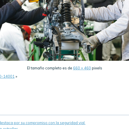
El tamaño completo es de
660 × 460
pixels
O-14001
»
staca por su compromiso con la seguridad vial.
 estrellas.