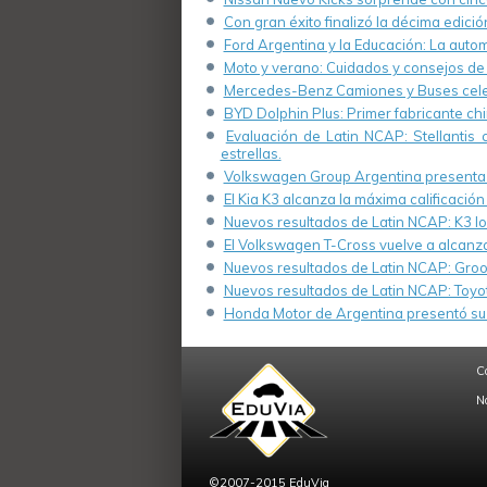
Con gran éxito finalizó la décima edici
Ford Argentina y la Educación: La autom
Moto y verano: Cuidados y consejos de M
Mercedes-Benz Camiones y Buses celebr
BYD Dolphin Plus: Primer fabricante chin
Evaluación de Latin NCAP: Stellantis 
estrellas.
Volkswagen Group Argentina presenta s
El Kia K3 alcanza la máxima calificación
Nuevos resultados de Latin NCAP: K3 log
El Volkswagen T-Cross vuelve a alcanza
Nuevos resultados de Latin NCAP: Groov
Nuevos resultados de Latin NCAP: Toyo
Honda Motor de Argentina presentó su 
C
N
©2007-2015 EduVia