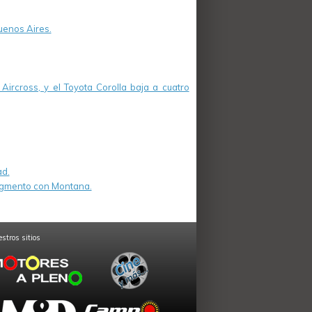
uenos Aires.
Aircross, y el Toyota Corolla baja a cuatro
ad.
segmento con Montana.
stros sitios