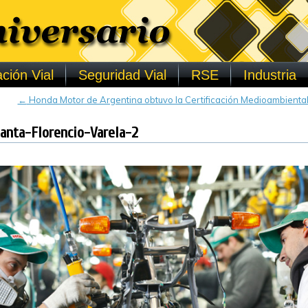
ción Vial
Seguridad Vial
RSE
Industria
←
Honda Motor de Argentina obtuvo la Certificación Medioambiental 
nta-Florencio-Varela-2