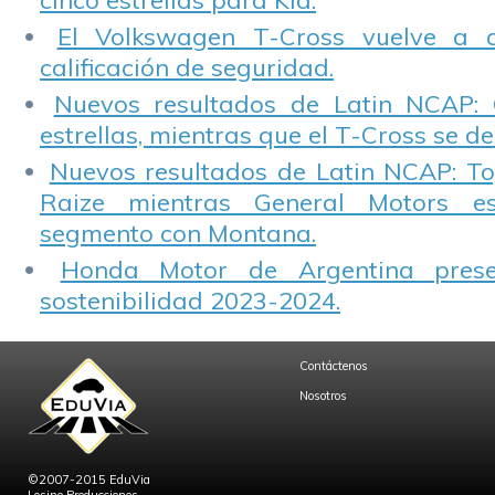
cinco estrellas para Kia.
El Volkswagen T-Cross vuelve a 
calificación de seguridad.
Nuevos resultados de Latin NCAP: 
estrellas, mientras que el T-Cross se d
Nuevos resultados de Latin NCAP: T
Raize mientras General Motors e
segmento con Montana.
Honda Motor de Argentina prese
sostenibilidad 2023-2024.
Contáctenos
Nosotros
©2007-2015 EduVia