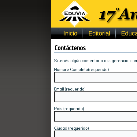
Inicio
Editorial
Educa
Contáctenos
Si tenés algún comentario o sugerencia, com
Nombre Completo(requerido)
Email (requerido)
País (requerido)
Ciudad (requerido)