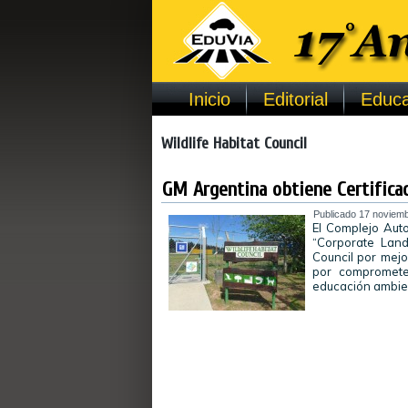
Inicio
Editorial
Educa
Wildlife Habitat Council
GM Argentina obtiene Certificac
Publicado
17 noviemb
El Complejo Auto
“Corporate Land
Council por mejo
por compromete
educación ambie