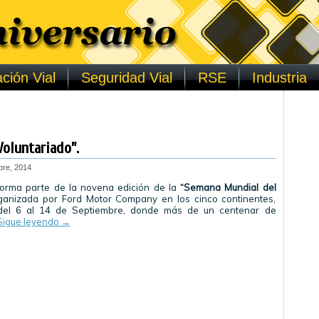
ción Vial
Seguridad Vial
RSE
Industria
oluntariado”.
bre, 2014
orma parte de la novena edición de la
“Semana Mundial del
anizada por Ford Motor Company en los cinco continentes,
 del 6 al 14 de Septiembre, donde más de un centenar de
Sigue leyendo
→