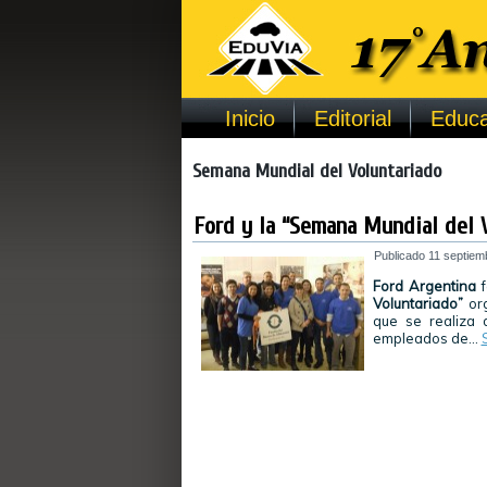
Inicio
Editorial
Educa
Semana Mundial del Voluntariado
Ford y la “Semana Mundial del V
Publicado
11 septiem
Ford Argentina
f
Voluntariado”
org
que se realiza
empleados de…