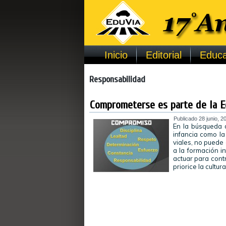
Inicio
Editorial
Educa
Responsabilidad
Comprometerse es parte de la E
Publicado
28 junio, 2
En la búsqueda 
infancia como la
viales, no puede 
a la formación i
actuar para contr
priorice la cultur