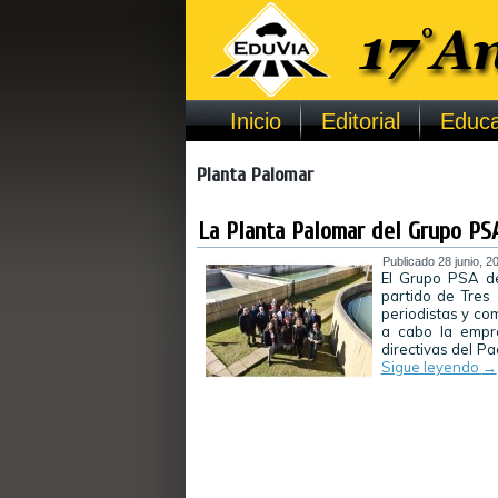
Inicio
Editorial
Educa
Planta Palomar
La Planta Palomar del Grupo PS
Publicado
28 junio, 2
El Grupo PSA de
partido de Tres
periodistas y co
a cabo la empre
directivas del P
Sigue leyendo
→