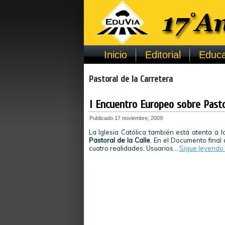
Inicio
Editorial
Educa
Pastoral de la Carretera
I Encuentro Europeo sobre Pasto
Publicado
17 noviembre, 2009
La Iglesia Católica también está atenta a 
Pastoral de la Calle
. En el Documento final
cuatro realidades: Usuarios…
Sigue leyendo