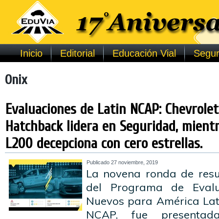
Inicio
Editorial
Educación Vial
Segur
Onix
Evaluaciones de Latin NCAP: Chevrole
Hatchback lidera en Seguridad, mient
L200 decepciona con cero estrellas.
Publicado
27 noviembre, 2019
La novena ronda de resu
del Programa de Evalu
Nuevos para América Lati
NCAP, fue presentad