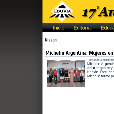
Inicio
Editorial
Educa
Nissan
Michelin Argentina: Mujeres en 
Publicado
3 diciembr
Michelin Argenti
del transporte y 
Nación. Este en
Michelin forma p