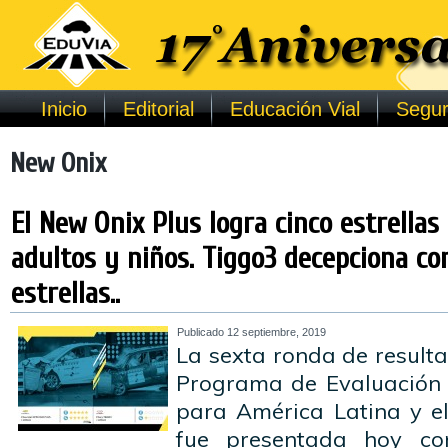
Inicio
Editorial
Educación Vial
Segur
New Onix
El New Onix Plus logra cinco estrella
adultos y niños. Tiggo3 decepciona co
estrellas..
Publicado
12 septiembre, 2019
La sexta ronda de result
Programa de Evaluación 
para América Latina y el
fue presentada hoy co