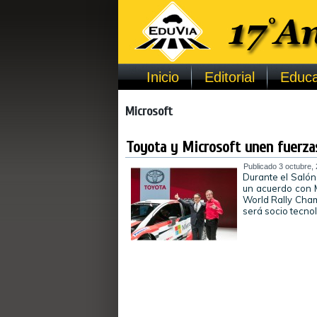
Inicio
Editorial
Educa
Microsoft
Toyota y Microsoft unen fuerza
Publicado
3 octubre,
Durante el Salón
un acuerdo con M
World Rally Cham
será socio tecn