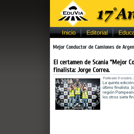
Inicio
Editorial
Educa
Mejor Conductor de Camiones de Argen
El certamen de Scania “Mejor C
finalista: Jorge Correa.
Publicado
9 octubre,
La quinta edició
último finalista
región Pampeana 
los otros siete fi