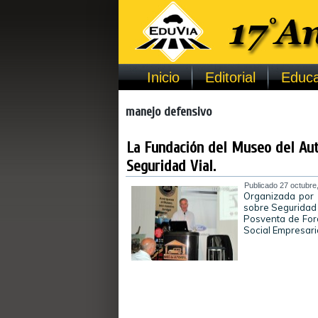
Inicio
Editorial
Educa
manejo defensivo
La Fundación del Museo del Aut
Seguridad Vial.
Publicado
27 octubre
Organizada por 
sobre Seguridad 
Posventa de For
Social Empresari