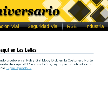
ción Vial
Seguridad Vial
RSE
Industria
squí en Las Leñas.
17
vado a cabo en el Pub y Grill Moby Dick, en la Costanera Norte,
orada de esquí 2017 en Las Leñas, cuya apertura oficial será a
unio.
Sigue leyendo
→