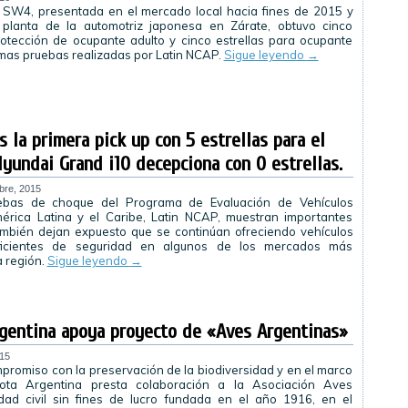
 SW4, presentada en el mercado local hacia fines de 2015 y
 planta de la automotriz japonesa en Zárate, obtuvo cinco
rotección de ocupante adulto y cinco estrellas para ocupante
ltimas pruebas realizadas por Latin NCAP.
Sigue leyendo
→
 la primera pick up con 5 estrellas para el
yundai Grand i10 decepciona con 0 estrellas.
bre, 2015
uebas de choque del Programa de Evaluación de Vehículos
rica Latina y el Caribe, Latin NCAP, muestran importantes
mbién dejan expuesto que se continúan ofreciendo vehículos
ficientes de seguridad en algunos de los mercados más
a región.
Sigue leyendo
→
rgentina apoya proyecto de «Aves Argentinas»
015
promiso con la preservación de la biodiversidad y en el marco
ota Argentina presta colaboración a la Asociación Aves
idad civil sin fines de lucro fundada en el año 1916, en el