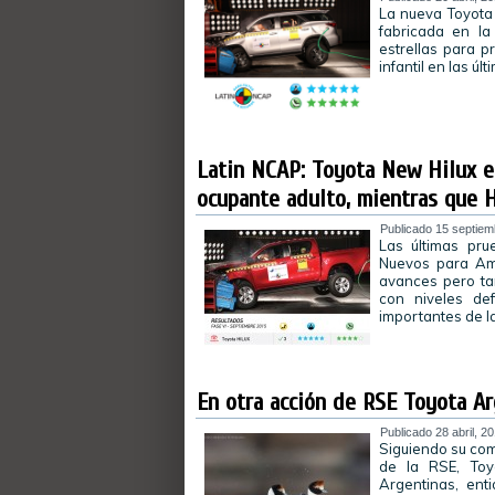
La nueva Toyota
fabricada en la
estrellas para p
infantil en las ú
Latin NCAP: Toyota New Hilux es
ocupante adulto, mientras que H
Publicado
15 septiem
Las últimas pr
Nuevos para Amé
avances pero ta
con niveles de
importantes de l
En otra acción de RSE Toyota A
Publicado
28 abril, 2
Siguiendo su com
de la RSE, Toy
Argentinas, ent