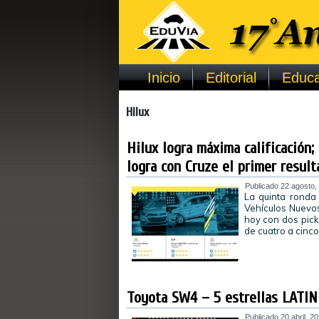
Inicio
Editorial
Educa
Hilux
Hilux logra máxima calificación;
logra con Cruze el primer resul
Publicado
22 agosto,
La quinta ronda
Vehículos Nuevos
hoy con dos pick
de cuatro a cinco
Toyota SW4 – 5 estrellas LATI
Publicado
20 abril, 2