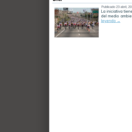
Publicado
23 abril, 2
La iniciativa tie
del medio ambien
leyendo
→