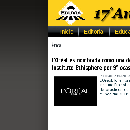
Inicio
Editorial
Educa
Ética
L’Oréal es nombrada como una d
Instituto Ethisphere por 9ª oca
Publicado
2 marzo, 2
L’Oréal, la empr
Instituto Ethisph
de prácticas co
mundo del 2018.