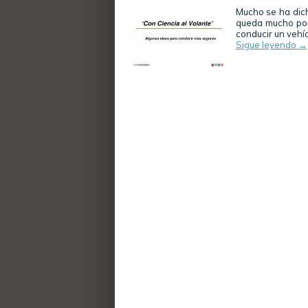
Mucho se ha dich
queda mucho por
conducir un vehí
Sigue leyendo
→