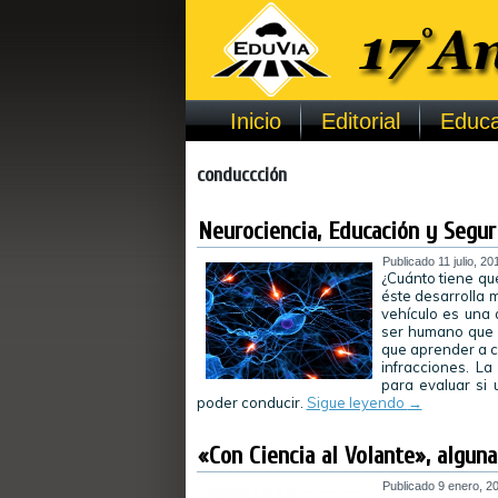
Inicio
Editorial
Educa
conduccción
Neurociencia, Educación y Segur
Publicado
11 julio, 20
¿Cuánto tiene qu
éste desarrolla 
vehículo es una 
ser humano que v
que aprender a c
infracciones. La
para evaluar si 
poder conducir.
Sigue leyendo
→
«Con Ciencia al Volante», algun
Publicado
9 enero, 2